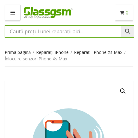
0
M
E
N
I
U
Prima pagină
/
Reparații iPhone
/
Reparații iPhone Xs Max
/
Înlocuire senzor iPhone Xs Max