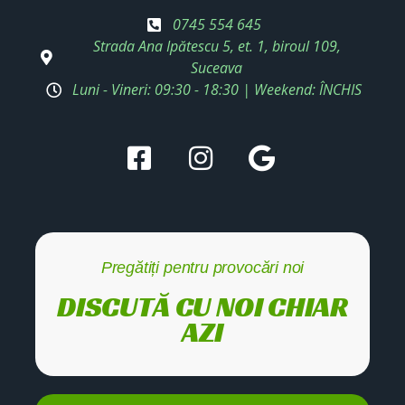
0745 554 645
Strada Ana Ipătescu 5, et. 1, biroul 109,
Suceava
Luni - Vineri: 09:30 - 18:30 | Weekend: ÎNCHIS
Pregătiți pentru provocări noi
DISCUTĂ CU NOI CHIAR
AZI