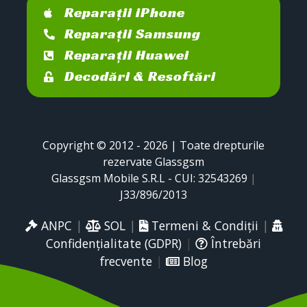
Reparații iPhone
Reparații Samsung
Reparații Huawei
Decodări & Resoftări
Copyright © 2012 - 2026 | Toate drepturile
rezervate Glassgsm
Glassgsm Mobile S.R.L - CUI: 32543269
|
J33/896/2013
ANPC
|
SOL
|
Termeni & Condiții
|
Confidențialitate (GDPR)
|
Întrebări
frecvente
|
Blog