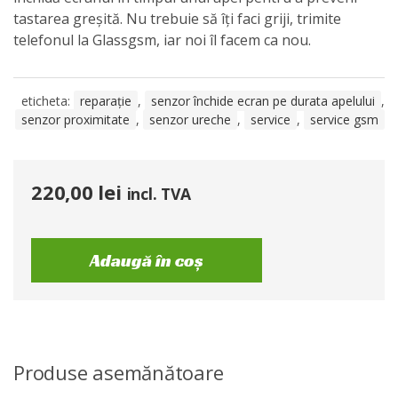
tastarea greșită. Nu trebuie să îți faci griji, trimite
telefonul la Glassgsm, iar noi îl facem ca nou.
eticheta:
reparație
,
senzor închide ecran pe durata apelului
,
senzor proximitate
,
senzor ureche
,
service
,
service gsm
220,00
lei
incl. TVA
Adaugă în coș
Produse asemănătoare