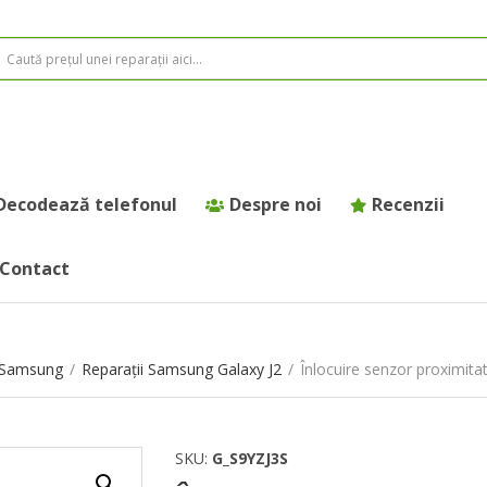
Decodează telefonul
Despre noi
Recenzii
Contact
e Samsung
/
Reparații Samsung Galaxy J2
/
Înlocuire senzor proximit
SKU:
G_S9YZJ3S