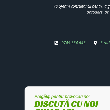
Vă oferim consultanță pentru a g
decodare, de 
0745 554 645
Strad
Pregătiți pentru provocări noi
DISCUTĂ CU NOI