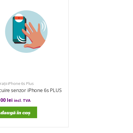
ații iPhone 6s Plus
cuire senzor iPhone 6s PLUS
,00
lei
incl. TVA
daugă în coș