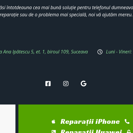
ăsi întotdeauna cea mai bună soluție pentru telefonul dumneavoa
reparație sau de o problema mai specială, noi vă ajutăm mereu
a Ana Ipătescu 5, et. 1, biroul 109, Suceava
Luni - Vineri
Reparații iPhone
Reparații Huawei