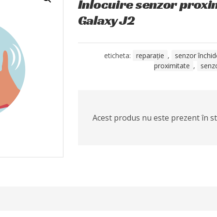
Înlocuire senzor prox
Galaxy J2
eticheta:
reparație
,
senzor închid
proximitate
,
senz
Acest produs nu este prezent în sto