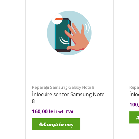
Reparații Samsung Galaxy Note 8
Repar
Înlocuire senzor Samsung Note
Înlo
8
100
160,00
lei
incl. TVA
A
Adaugă în coș