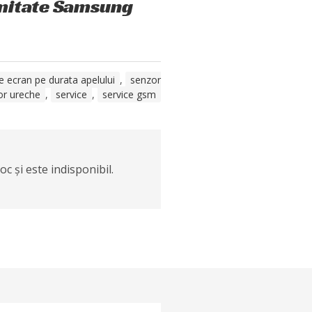
imitate Samsung
e ecran pe durata apelului
,
senzor
or ureche
,
service
,
service gsm
c și este indisponibil.