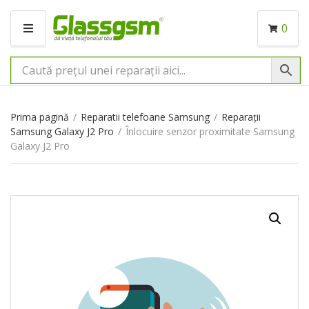
0
M
E
N
I
U
Prima pagină
/
Reparatii telefoane Samsung
/
Reparații
Samsung Galaxy J2 Pro
/
Înlocuire senzor proximitate Samsung
Galaxy J2 Pro