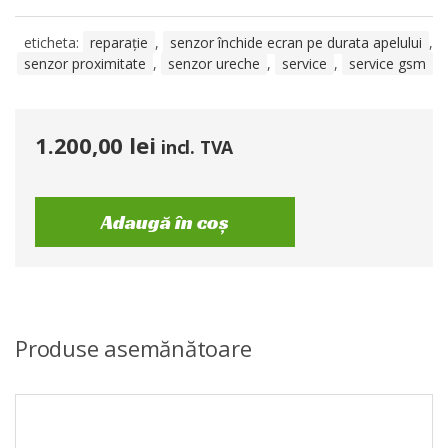
eticheta:
reparație
,
senzor închide ecran pe durata apelului
,
senzor proximitate
,
senzor ureche
,
service
,
service gsm
1.200,00
lei
incl. TVA
Adaugă în coș
Produse asemănătoare