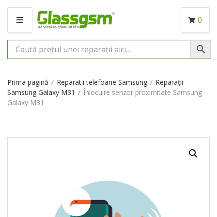
0
M
E
N
I
U
Prima pagină
/
Reparatii telefoane Samsung
/
Reparații
Samsung Galaxy M31
/
Înlocuire senzor proximitate Samsung
Galaxy M31