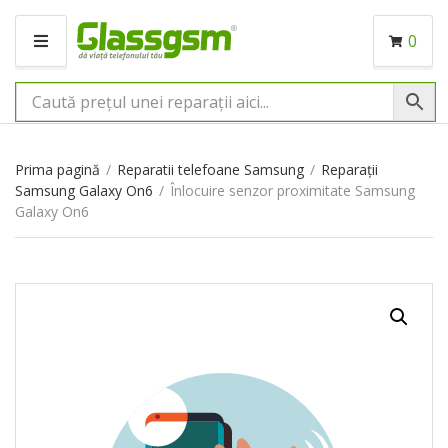
0
M
E
N
I
U
Prima pagină
/
Reparatii telefoane Samsung
/
Reparații
Samsung Galaxy On6
/
Înlocuire senzor proximitate Samsung
Galaxy On6