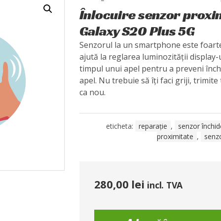
Înlocuire senzor prox
Galaxy S20 Plus 5G
Senzorul la un smartphone este foart
ajută la reglarea luminozității display-
timpul unui apel pentru a preveni înch
apel. Nu trebuie să îți faci griji, trimite
ca nou.
eticheta:
reparație
,
senzor închid
proximitate
,
senz
280,00
lei
incl. TVA