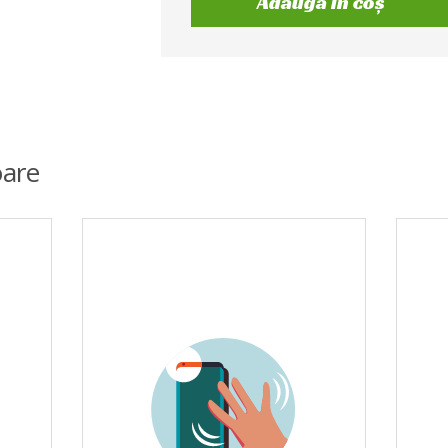
Adaugă în coș
are