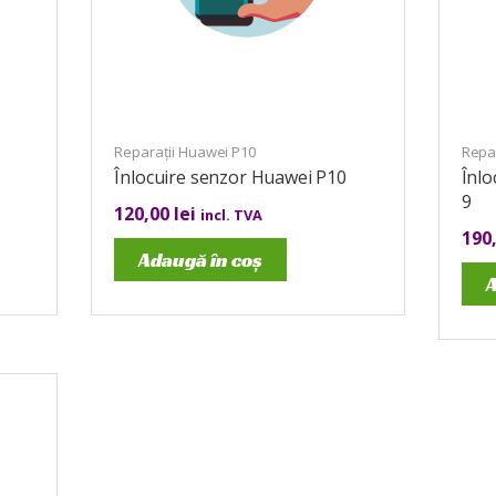
Reparații Huawei P10
Repa
Înlocuire senzor Huawei P10
Înl
9
120,00
lei
incl. TVA
190
Adaugă în coș
A