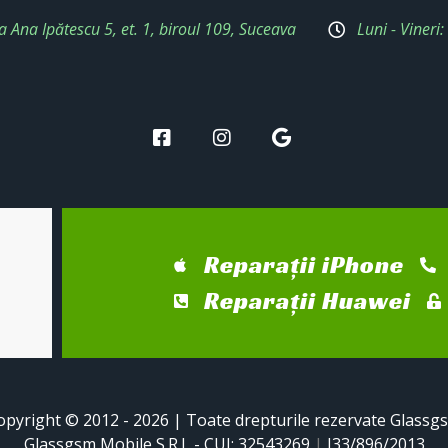
a Ana Ipătescu 5, et. 1, biroul 109, Suceava
Luni - Vineri
Reparații iPhone
Reparații Huawei
opyright © 2012 - 2026 | Toate drepturile rezervate Glassg
Glassgsm Mobile S.R.L - CUI: 32543269
|
J33/896/2013