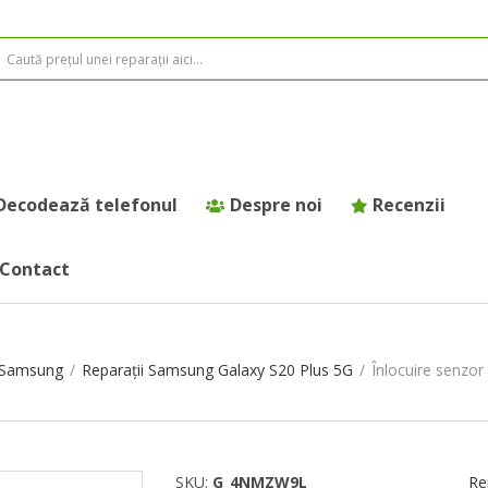
Decodează telefonul
Despre noi
Recenzii
Contact
e Samsung
/
Reparații Samsung Galaxy S20 Plus 5G
/
Înlocuire senzo
SKU:
G_4NMZW9L
Re