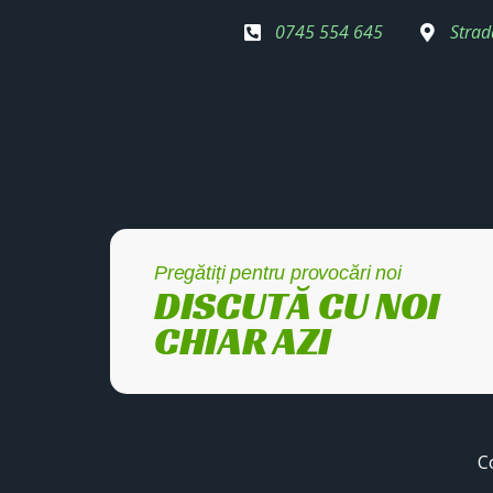
0745 554 645
Strad
Pregătiți pentru provocări noi
DISCUTĂ CU NOI
CHIAR AZI
C