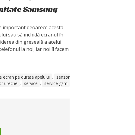
imitate Samsung
e important deoarece acesta
ului sau să închidă ecranul în
iderea din greseală a acelui
 telefonul la noi, iar noi îl facem
e ecran pe durata apelului
,
senzor
or ureche
,
service
,
service gsm