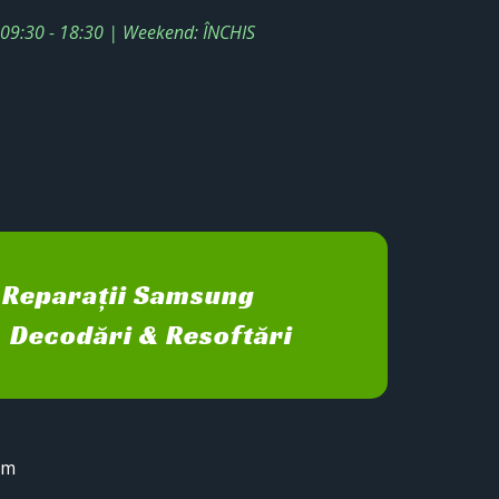
: 09:30 - 18:30 | Weekend: ÎNCHIS
Reparații Samsung
Decodări & Resoftări
sm