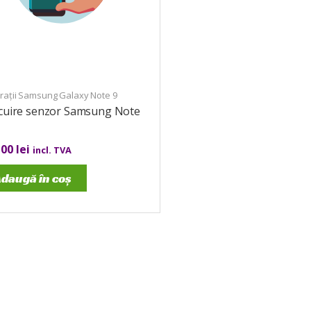
rații Samsung Galaxy Note 9
ocuire senzor Samsung Note
,00
lei
incl. TVA
daugă în coș