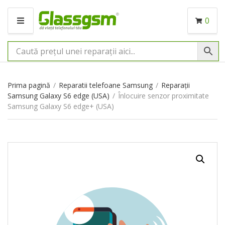
0
M
E
N
I
U
Prima pagină
/
Reparatii telefoane Samsung
/
Reparații
Samsung Galaxy S6 edge (USA)
/
Înlocuire senzor proximitate
Samsung Galaxy S6 edge+ (USA)