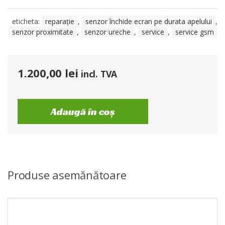
eticheta:
reparație
,
senzor închide ecran pe durata apelului
,
senzor proximitate
,
senzor ureche
,
service
,
service gsm
1.200,00
lei
incl. TVA
Adaugă în coș
Produse asemănătoare