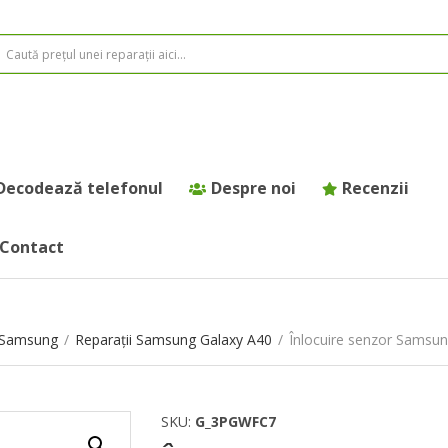
Decodează telefonul
Despre noi
Recenzii
Contact
e Samsung
/
Reparații Samsung Galaxy A40
/
Înlocuire senzor Samsu
SKU:
G_3PGWFC7