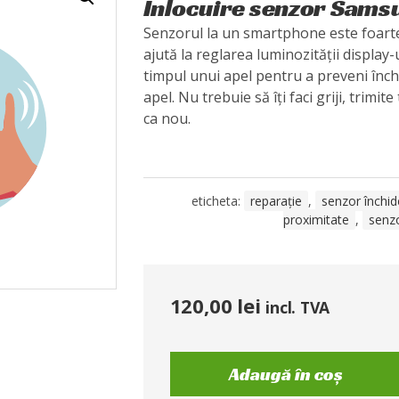
Înlocuire senzor Sams
Senzorul la un smartphone este foart
ajută la reglarea luminozității display-
timpul unui apel pentru a preveni înch
apel. Nu trebuie să îți faci griji, trimite
ca nou.
eticheta:
reparație
,
senzor închid
proximitate
,
senz
120,00
lei
incl. TVA
Adaugă în coș