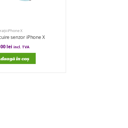
ații iPhone X
cuire senzor iPhone X
,00
lei
incl. TVA
daugă în coș