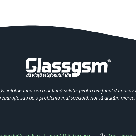
ăsi întotdeauna cea mai bună soluție pentru telefonul dumneavoa
reparație sau de o problema mai specială, noi vă ajutăm mereu
a Ana Ipătescu 5, et. 1, biroul 109, Suceava
Luni - Vineri