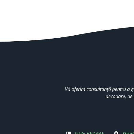
Vă oferim consultanță pentru a g
decodare, de 
0745 554 645
Strad