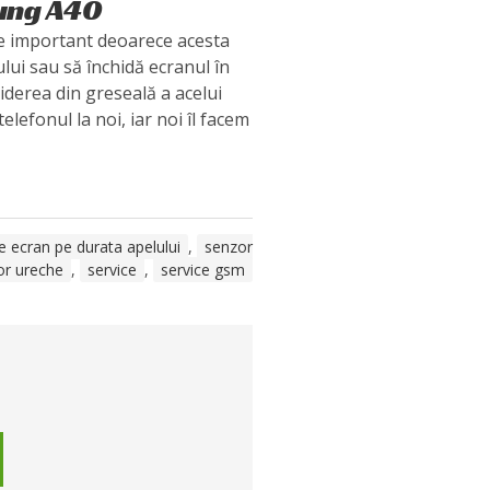
ung A40
e important deoarece acesta
ului sau să închidă ecranul în
iderea din greseală a acelui
 telefonul la noi, iar noi îl facem
e ecran pe durata apelului
,
senzor
or ureche
,
service
,
service gsm