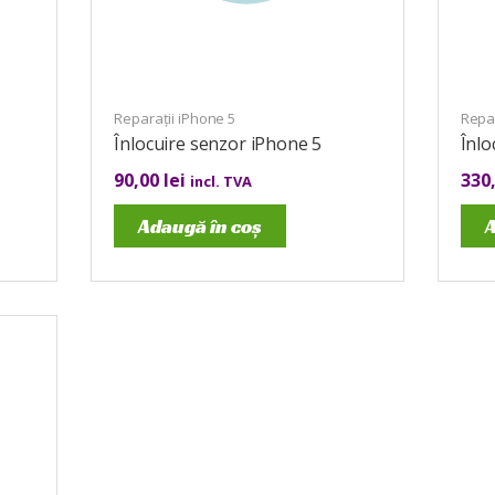
Reparații iPhone 5
Repar
Înlocuire senzor iPhone 5
Înlo
90,00
lei
330
incl. TVA
Adaugă în coș
A