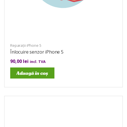
Reparații iPhone 5
Înlocuire senzor iPhone 5
90,00
lei
incl. TVA
Adaugă în coș