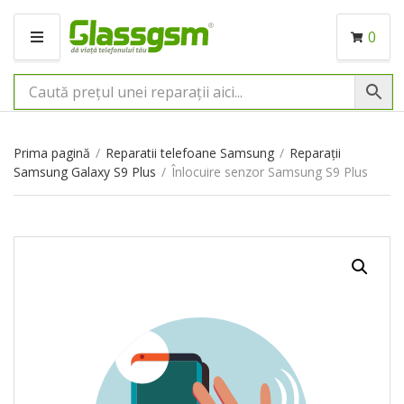
0
M
E
N
I
U
Prima pagină
/
Reparatii telefoane Samsung
/
Reparații
Samsung Galaxy S9 Plus
/
Înlocuire senzor Samsung S9 Plus