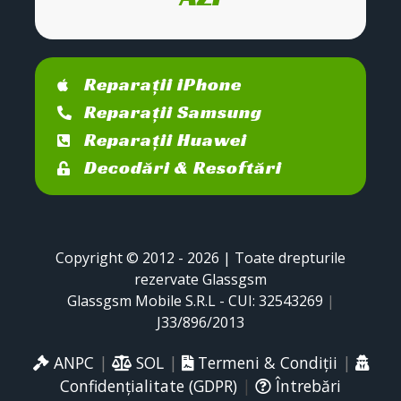
Reparații iPhone
Reparații Samsung
Reparații Huawei
Decodări & Resoftări
Copyright © 2012 - 2026 | Toate drepturile
rezervate Glassgsm
Glassgsm Mobile S.R.L - CUI: 32543269
|
J33/896/2013
ANPC
|
SOL
|
Termeni & Condiții
|
Confidențialitate (GDPR)
|
Întrebări