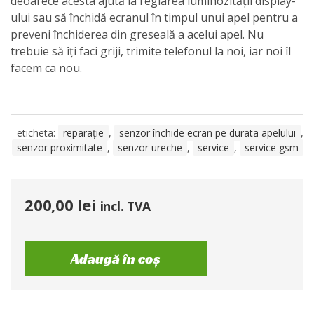
deoarece acesta ajută la reglarea luminozității display-
ului sau să închidă ecranul în timpul unui apel pentru a
preveni închiderea din greseală a acelui apel. Nu
trebuie să îți faci griji, trimite telefonul la noi, iar noi îl
facem ca nou.
eticheta:
reparație
,
senzor închide ecran pe durata apelului
,
senzor proximitate
,
senzor ureche
,
service
,
service gsm
200,00
lei
incl. TVA
Adaugă în coș