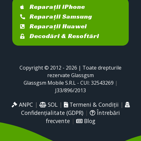
Reparații iPhone
Reparații Samsung
Reparații Huawei
Decodări & Resoftări
Copyright © 2012 - 2026 | Toate drepturile
rezervate Glassgsm
Glassgsm Mobile S.R.L - CUI: 32543269
|
J33/896/2013
ANPC
|
SOL
|
Termeni & Condiții
|
Confidențialitate (GDPR)
|
Întrebări
frecvente
|
Blog