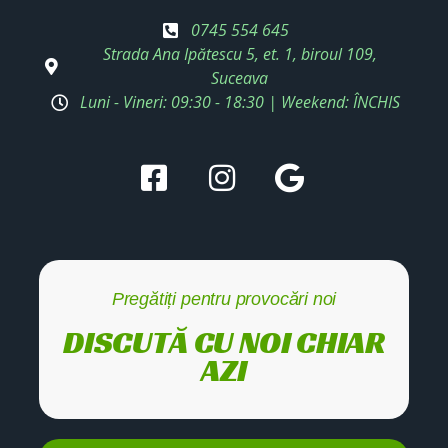
0745 554 645
Strada Ana Ipătescu 5, et. 1, biroul 109,
Suceava
Luni - Vineri: 09:30 - 18:30 | Weekend: ÎNCHIS
Pregătiți pentru provocări noi
DISCUTĂ CU NOI CHIAR
AZI