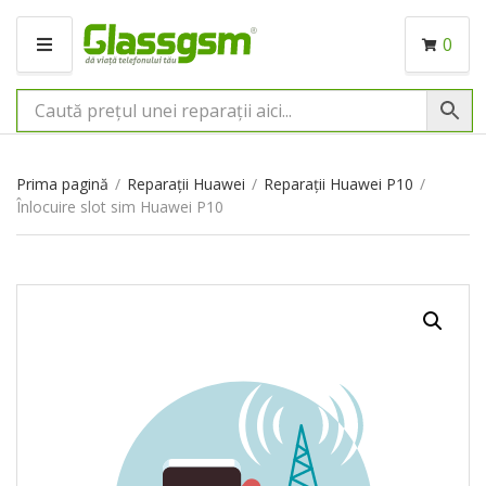
0
M
E
N
I
U
Prima pagină
/
Reparații Huawei
/
Reparații Huawei P10
/
Înlocuire slot sim Huawei P10