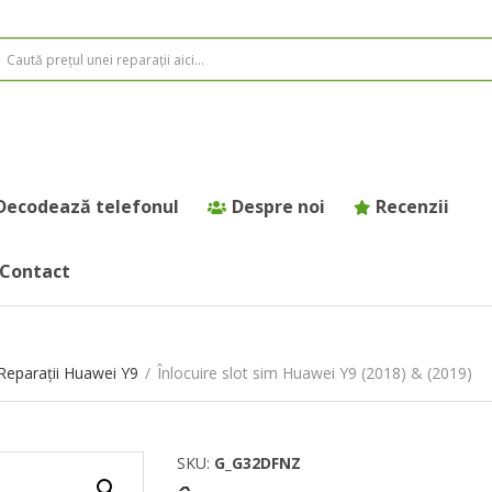
Decodează telefonul
Despre noi
Recenzii
Contact
Reparații Huawei Y9
/
Înlocuire slot sim Huawei Y9 (2018) & (2019)
SKU:
G_G32DFNZ