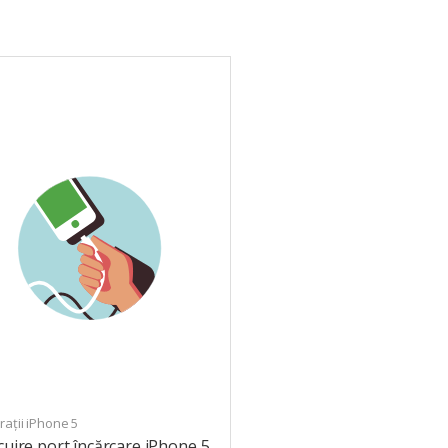
ații iPhone 5
cuire port încărcare iPhone 5