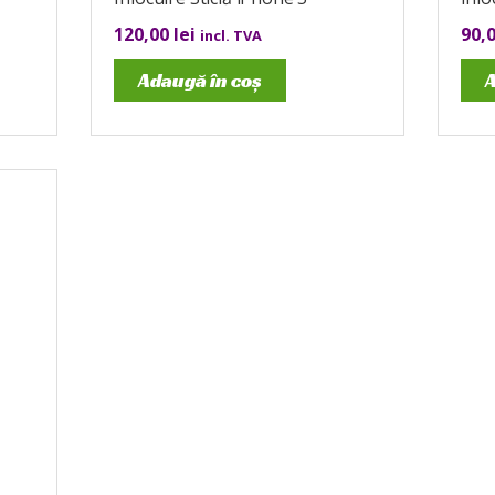
120,00
lei
90,
incl. TVA
Adaugă în coș
A