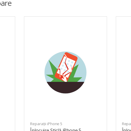
are
Reparații iPhone 5
Repar
Înlocuire Sticlă iPhone 5
Înlo