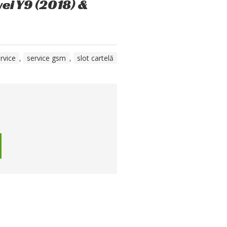
ei Y9 (2018) &
rvice
,
service gsm
,
slot cartelă