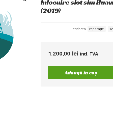
Înlocuire slot sim Huaw
(2019)
eticheta:
reparație
,
se
1.200,00
lei
incl. TVA
Adaugă în coș