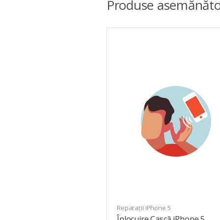
Produse asemănăto
Reparații iPhone 5
Înlocuire Cască iPhone 5