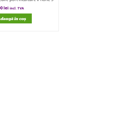
00
lei
incl. TVA
daugă în coș