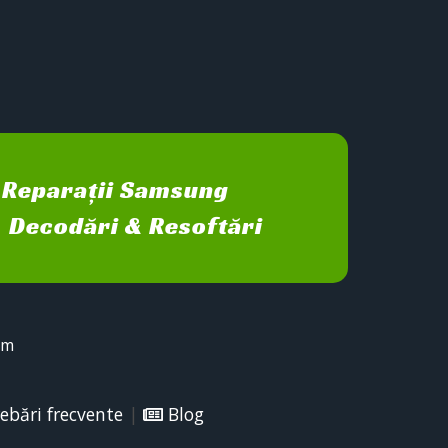
Reparații Samsung
Decodări & Resoftări
sm
ebări frecvente
|
Blog