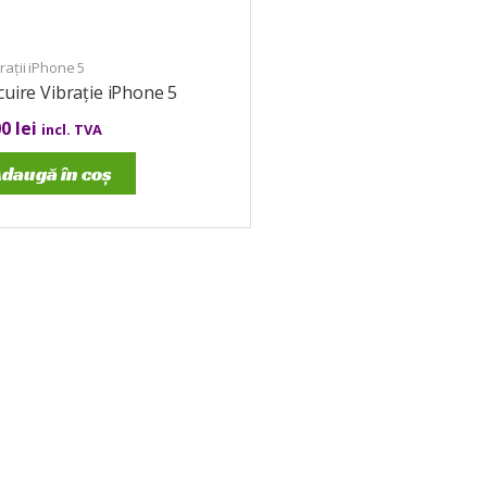
ații iPhone 5
cuire Vibrație iPhone 5
00
lei
incl. TVA
daugă în coș