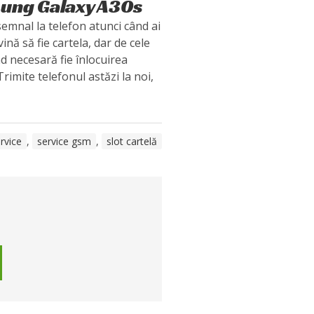
sung Galaxy A30s
semnal la telefon atunci când ai
ină să fie cartela, dar de cele
nd necesară fie înlocuirea
rimite telefonul astăzi la noi,
rvice
,
service gsm
,
slot cartelă