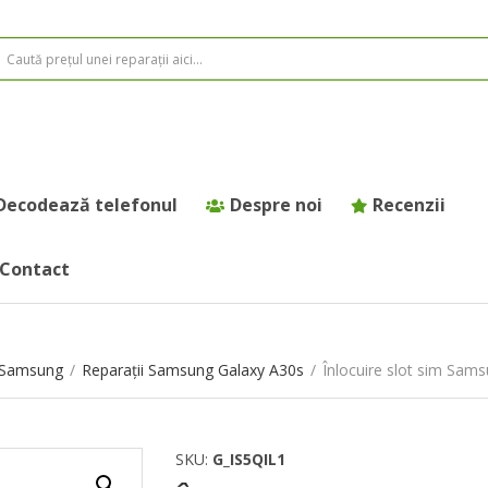
Decodează telefonul
Despre noi
Recenzii
Contact
e Samsung
/
Reparații Samsung Galaxy A30s
/
Înlocuire slot sim Sam
SKU:
G_IS5QIL1