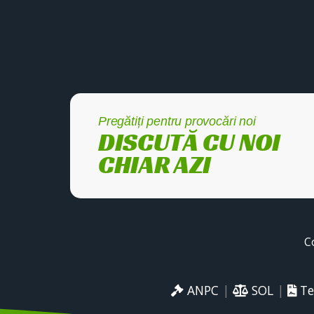
Pregătiți pentru provocări noi
DISCUTĂ CU NOI
CHIAR AZI
C
ANPC
|
SOL
|
Te