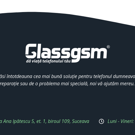
ăsi întotdeauna cea mai bună soluție pentru telefonul dumneavoa
reparație sau de o problema mai specială, noi vă ajutăm mereu
a Ana Ipătescu 5, et. 1, biroul 109, Suceava
Luni - Vineri