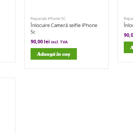
Reparații iPhone 5C
Repar
Înlocuire Cameră selfie iPhone
Înlo
5c
90,
90,00
lei
incl. TVA
A
Adaugă în coș