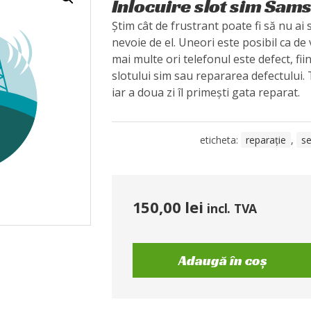
Înlocuire slot sim Sam
Știm cât de frustrant poate fi să nu ai 
nevoie de el. Uneori este posibil ca de v
mai multe ori telefonul este defect, fii
slotului sim sau repararea defectului. T
iar a doua zi îl primești gata reparat.
eticheta:
reparație
,
se
150,00
lei
incl. TVA
Adaugă în coș