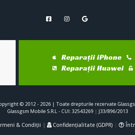
Reparații iPhone
Reparații Huawei
opyright © 2012 - 2026 | Toate drepturile rezervate Glassg
Glassgsm Mobile S.R.L - CUI: 32543269
|
J33/896/2013
rmeni & Condiții
|
Confidențialitate (GDPR)
|
Într