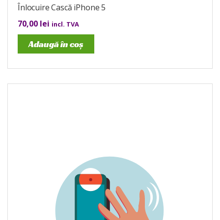
Înlocuire Cască iPhone 5
70,00
lei
incl. TVA
Adaugă în coș