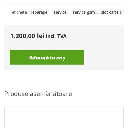
eticheta:
reparație
,
service
,
service gsm
,
slot cartelă
1.200,00
lei
incl. TVA
Adaugă în coș
Produse asemănătoare