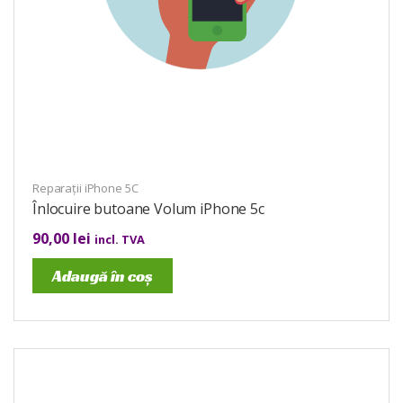
Reparații iPhone 5C
Înlocuire butoane Volum iPhone 5c
90,00
lei
incl. TVA
Adaugă în coș