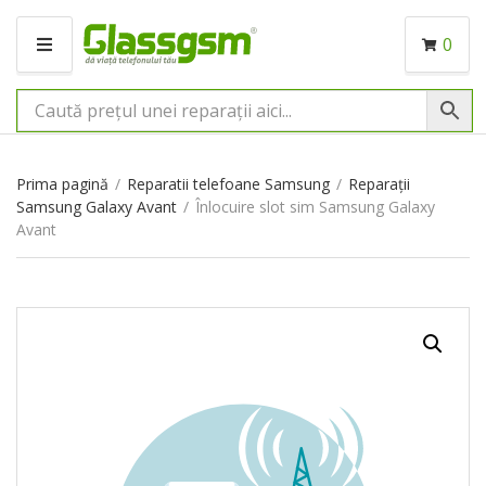
0
M
E
N
I
U
Prima pagină
/
Reparatii telefoane Samsung
/
Reparații
Samsung Galaxy Avant
/
Înlocuire slot sim Samsung Galaxy
Avant