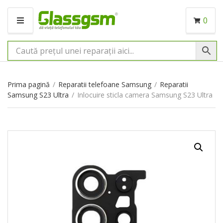
0
M
E
N
I
U
Prima pagină
/
Reparatii telefoane Samsung
/
Reparatii
Samsung S23 Ultra
/
Inlocuire sticla camera Samsung S23 Ultra