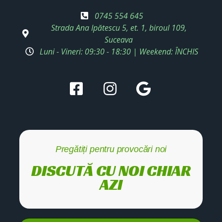
0745 554 645
Strada Ana Ipătescu 5, et. 1, biroul 109,
Suceava
Luni - Vineri: 09:30 - 18:30 | Weekend: ÎNCHIS
Pregătiți pentru provocări noi
DISCUTĂ CU NOI CHIAR
AZI