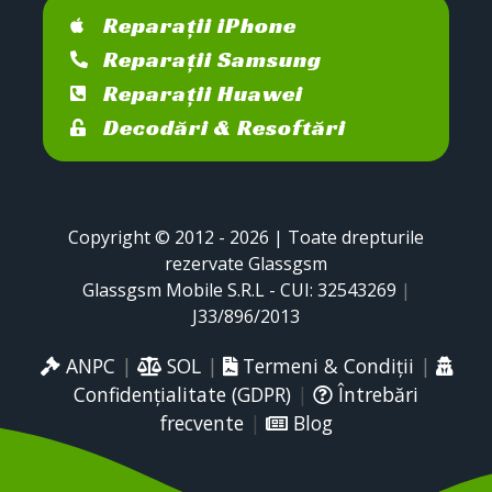
Reparații iPhone
Reparații Samsung
Reparații Huawei
Decodări & Resoftări
Copyright © 2012 - 2026 | Toate drepturile
rezervate Glassgsm
Glassgsm Mobile S.R.L - CUI: 32543269
|
J33/896/2013
ANPC
|
SOL
|
Termeni & Condiții
|
Confidențialitate (GDPR)
|
Întrebări
frecvente
|
Blog