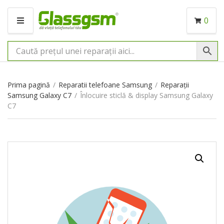
0
M
E
N
I
U
Prima pagină
/
Reparatii telefoane Samsung
/
Reparații
Samsung Galaxy C7
/
Înlocuire sticlă & display Samsung Galaxy
C7