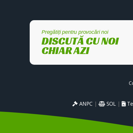
Pregătiți pentru provocări noi
DISCUTĂ CU NOI
CHIAR AZI
C
ANPC
|
SOL
|
Te