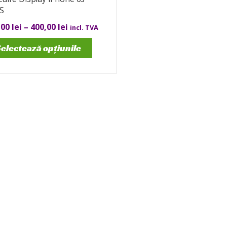
S
,00
lei
–
400,00
lei
incl. TVA
electează opțiunile