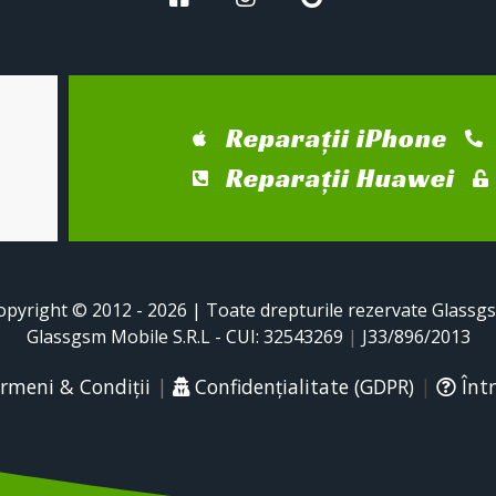
Reparații iPhone
Reparații Huawei
opyright © 2012 - 2026 | Toate drepturile rezervate Glassg
Glassgsm Mobile S.R.L - CUI: 32543269
|
J33/896/2013
rmeni & Condiții
|
Confidențialitate (GDPR)
|
Într