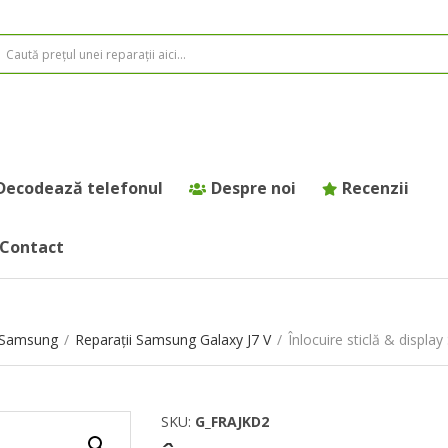
Decodează telefonul
Despre noi
Recenzii
Contact
e Samsung
/
Reparații Samsung Galaxy J7 V
/
Înlocuire sticlă & displa
SKU:
G_FRAJKD2