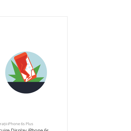
ații iPhone 6s Plus
cuire Display iPhone 6s