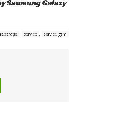
lay Samsung Galaxy
reparație
,
service
,
service gsm