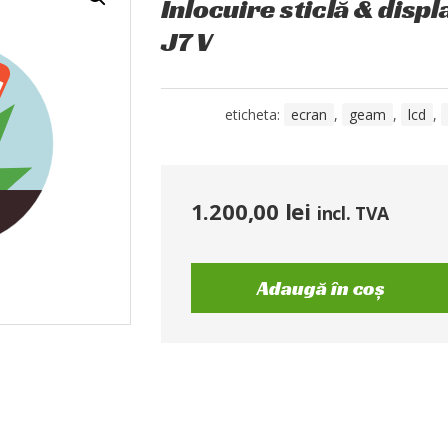
Înlocuire sticlă & disp
J7 V
eticheta:
ecran
,
geam
,
lcd
,
1.200,00
lei
incl. TVA
Adaugă în coș