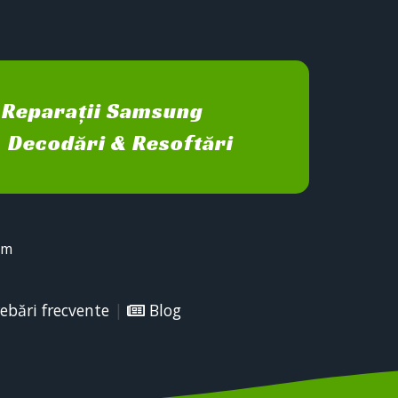
Reparații Samsung
Decodări & Resoftări
sm
ebări frecvente
|
Blog