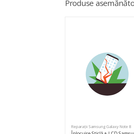
Produse asemănăto
Reparații Samsung Galaxy Note 8
Înlocuire Sticlă + LCD Sams