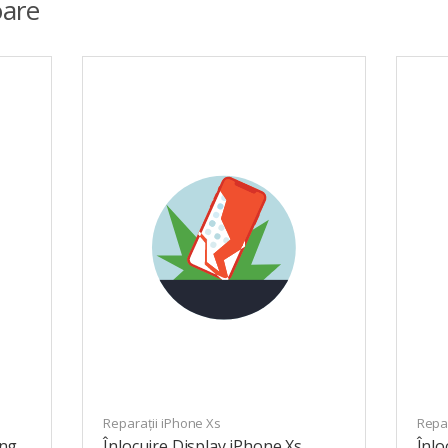
are
Reparații iPhone Xs
Repar
ung
Înlocuire Display iPhone Xs
Înlo