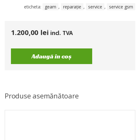
eticheta:
geam
,
reparație
,
service
,
service gsm
1.200,00
lei
incl. TVA
Adaugă în coș
Produse asemănătoare