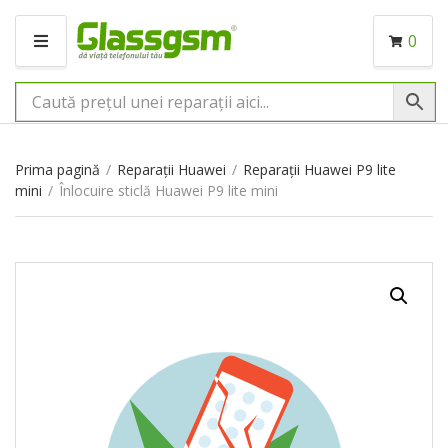
0
M
E
N
I
U
Prima pagină
/
Reparații Huawei
/
Reparații Huawei P9 lite
mini
/
Înlocuire sticlă Huawei P9 lite mini