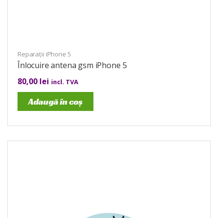
Reparații iPhone 5
Înlocuire antena gsm iPhone 5
80,00
lei
incl. TVA
Adaugă în coș