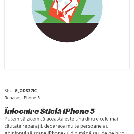
SKU:
G_ODS37IC
Reparații iPhone 5
Înlocuire Sticlă iPhone 5
Putem să zicem că aceasta este una dintre cele mai
căutate reparații, deoarece multe persoane au
ghinionul să scape iPhone-ul din mână sau de pe birou,