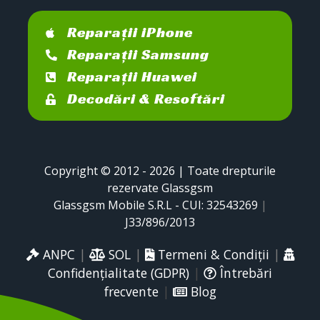
Reparații iPhone
Reparații Samsung
Reparații Huawei
Decodări & Resoftări
Copyright © 2012 - 2026 | Toate drepturile
rezervate Glassgsm
Glassgsm Mobile S.R.L - CUI: 32543269
|
J33/896/2013
ANPC
|
SOL
|
Termeni & Condiții
|
Confidențialitate (GDPR)
|
Întrebări
frecvente
|
Blog