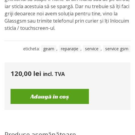
iar sticla acestuia să se spargă. Dar nu trebuie să îți faci
griji deoarece noi avem soluția pentru tine, vino la
Glassgsm sau trimite telefonul prin curier și îți înlocuim
sticla / touchscreen-ul.
eticheta:
geam
,
reparație
,
service
,
service gsm
120,00
lei
incl. TVA
Adaugă în coș
Produse asemănătoare