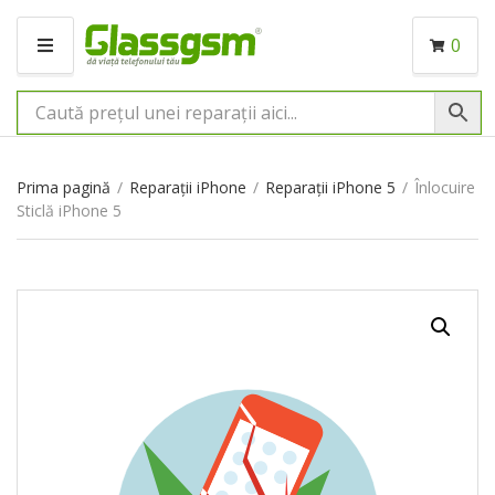
0
M
E
N
I
U
Prima pagină
/
Reparații iPhone
/
Reparații iPhone 5
/
Înlocuire
Sticlă iPhone 5