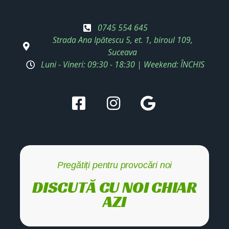
0745 554 645
Strada Ana Ipătescu 5, et. 1, biroul 109,
Suceava
Luni - Vineri: 09:30 - 18:30 | Weekend: ÎNCHIS
Pregătiți pentru provocări noi
DISCUTĂ CU NOI CHIAR
AZI