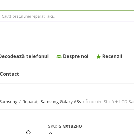
Decodează telefonul
Despre noi
Recenzii
Contact
e Samsung
/
Reparații Samsung Galaxy A8s
/
Înlocuire Sticlă + LCD 
SKU:
G_8X1B2HO