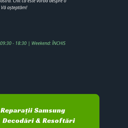
stră. Chit că este vorba despre o
. Vă așteptăm!
: 09:30 - 18:30 | Weekend: ÎNCHIS
Reparații Samsung
Decodări & Resoftări