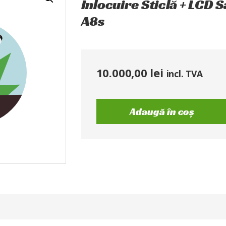
Înlocuire Sticlă + LCD
A8s
10.000,00
lei
incl. TVA
Adaugă în coș