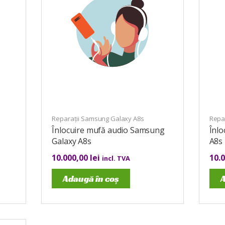
Reparații Samsung Galaxy A8s
Repa
Înlocuire mufă audio Samsung
Înlo
Galaxy A8s
A8s
10.000,00
lei
10.
incl. TVA
Adaugă în coș
A