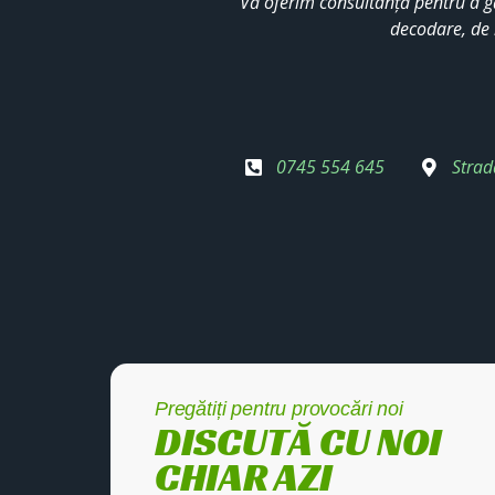
Vă oferim consultanță pentru a g
decodare, de 
0745 554 645
Strad
Pregătiți pentru provocări noi
DISCUTĂ CU NOI
CHIAR AZI