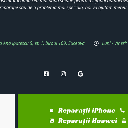
ăsi întotdeauna cea mai bună soluție pentru telefonul dumneavoa
reparație sau de o problema mai specială, noi vă ajutăm mereu
a Ana Ipătescu 5, et. 1, biroul 109, Suceava
Luni - Vineri
Reparații iPhone
Reparații Huawei