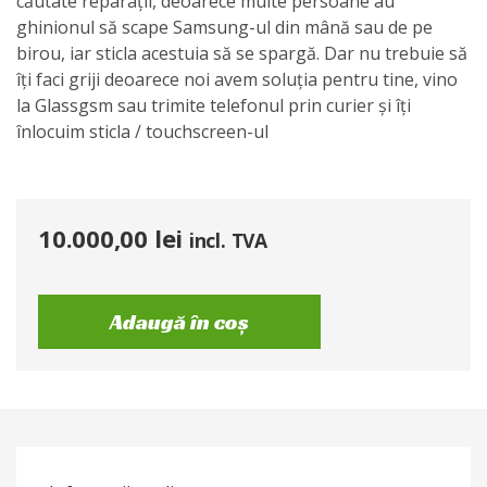
căutate reparații, deoarece multe persoane au
ghinionul să scape Samsung-ul din mână sau de pe
birou, iar sticla acestuia să se spargă. Dar nu trebuie să
îți faci griji deoarece noi avem soluția pentru tine, vino
la Glassgsm sau trimite telefonul prin curier și îți
înlocuim sticla / touchscreen-ul
10.000,00
lei
incl. TVA
Adaugă în coș