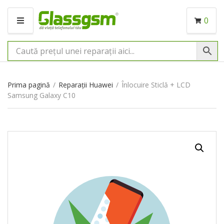
0
M
E
N
I
U
Prima pagină
/
Reparații Huawei
/
Înlocuire Sticlă + LCD
Samsung Galaxy C10