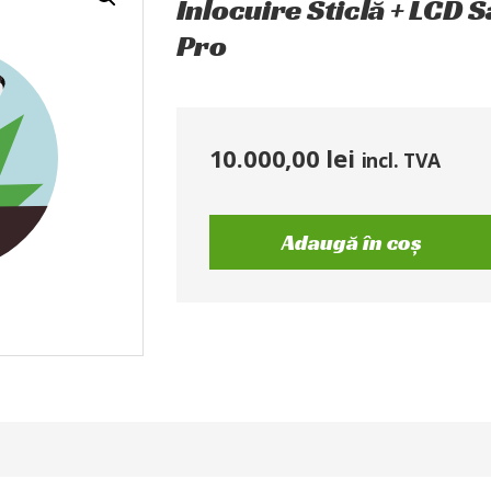
Înlocuire Sticlă + LCD
Pro
10.000,00
lei
incl. TVA
Adaugă în coș