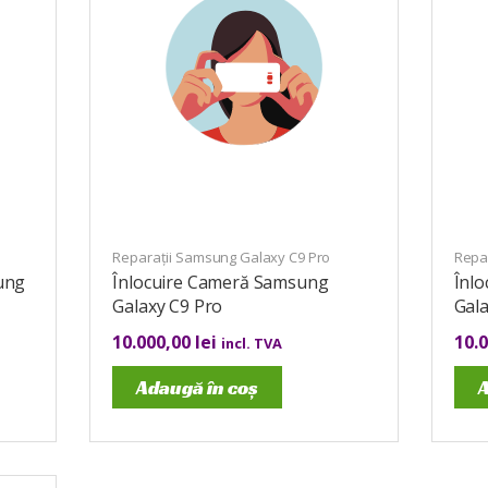
Reparații Samsung Galaxy C9 Pro
Repa
ung
Înlocuire Cameră Samsung
Înl
Galaxy C9 Pro
Gala
10.000,00
lei
10.
incl. TVA
Adaugă în coș
A