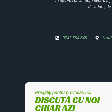
Vă oferim consultanță pentru a g
decodare, de 
0745 554 645
Strad
Pregătiți pentru provocări noi
DISCUTĂ CU NOI
CHIAR AZI