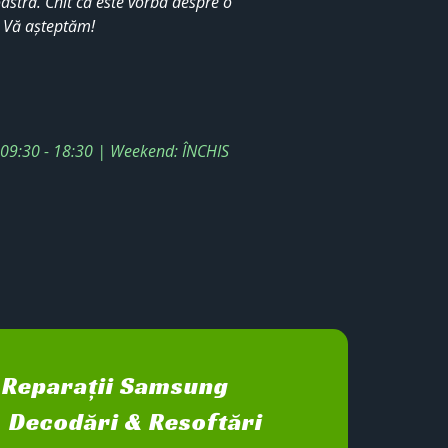
stră. Chit că este vorba despre o
. Vă așteptăm!
: 09:30 - 18:30 | Weekend: ÎNCHIS
Reparații Samsung
Decodări & Resoftări