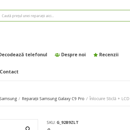
Decodează telefonul
Despre noi
Recenzii
Contact
e Samsung
/
Reparații Samsung Galaxy C9 Pro
/
Înlocuire Sticlă + L
SKU:
G_92B9ZLT