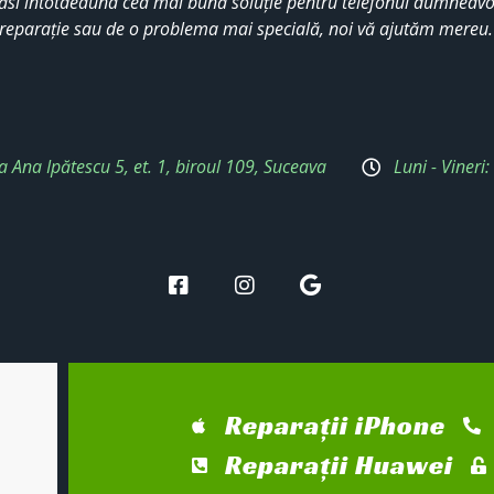
ăsi întotdeauna cea mai bună soluție pentru telefonul dumneavoa
reparație sau de o problema mai specială, noi vă ajutăm mereu
a Ana Ipătescu 5, et. 1, biroul 109, Suceava
Luni - Vineri
Reparații iPhone
Reparații Huawei