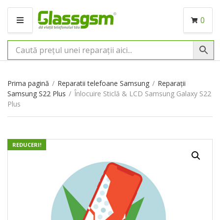
0
M
E
N
I
U
Prima pagină
/
Reparatii telefoane Samsung
/
Reparații
Samsung S22 Plus
/
Înlocuire Sticlă & LCD Samsung Galaxy S22
Plus
REDUCERI!