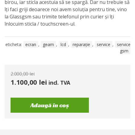
birou, iar sticla acestuia să se spargă. Dar nu trebuie să
îți faci griji deoarece noi avem soluția pentru tine, vino
la Glassgsm sau trimite telefonul prin curier și îți
înlocuim sticla / touchscreen-ul.
eticheta:
ecran
,
geam
,
lcd
,
reparație
,
service
,
service
gsm
2.000,00
lei
1.100,00
lei
incl. TVA
Adaugă în coș