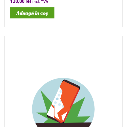
120,00
lei
incl. TVA
Adaugă în coș