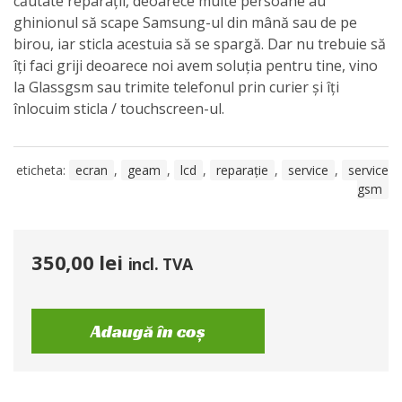
căutate reparații, deoarece multe persoane au
ghinionul să scape Samsung-ul din mână sau de pe
birou, iar sticla acestuia să se spargă. Dar nu trebuie să
îți faci griji deoarece noi avem soluția pentru tine, vino
la Glassgsm sau trimite telefonul prin curier și îți
înlocuim sticla / touchscreen-ul.
eticheta:
ecran
,
geam
,
lcd
,
reparație
,
service
,
service
gsm
350,00
lei
incl. TVA
Adaugă în coș