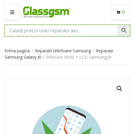
0
M
E
N
I
U
Prima pagină
/
Reparatii telefoane Samsung
/
Reparații
Samsung Galaxy J6
/
Înlocuire Sticlă + LCD Samsung J6