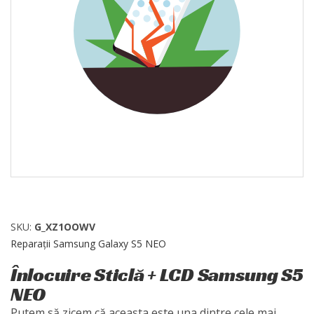
SKU:
G_XZ1OOWV
Reparații Samsung Galaxy S5 NEO
Înlocuire Sticlă + LCD Samsung S5
NEO
Putem să zicem că aceasta este una dintre cele mai