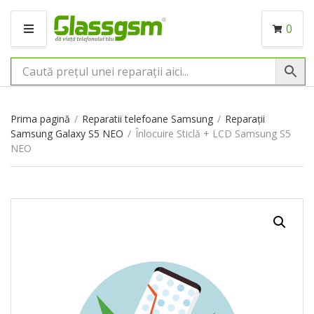
0
M
E
N
I
U
Prima pagină
/
Reparatii telefoane Samsung
/
Reparații
Samsung Galaxy S5 NEO
/
Înlocuire Sticlă + LCD Samsung S5
NEO