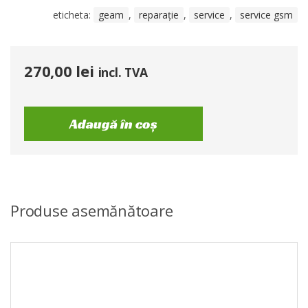
eticheta:
geam
,
reparație
,
service
,
service gsm
270,00
lei
incl. TVA
Adaugă în coș
Produse asemănătoare