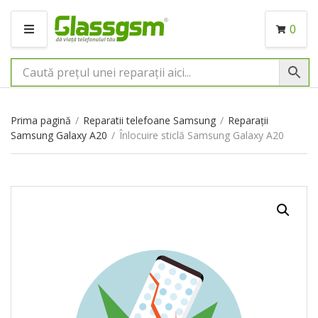
0
M
E
N
I
U
Prima pagină
/
Reparatii telefoane Samsung
/
Reparații
Samsung Galaxy A20
/
Înlocuire sticlă Samsung Galaxy A20