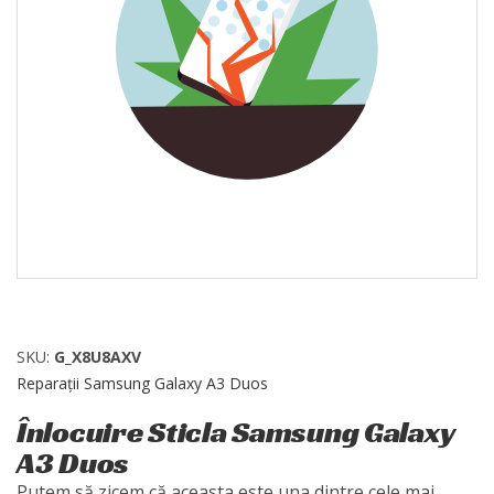
SKU:
G_X8U8AXV
Reparații Samsung Galaxy A3 Duos
Înlocuire Sticla Samsung Galaxy
A3 Duos
Putem să zicem că aceasta este una dintre cele mai