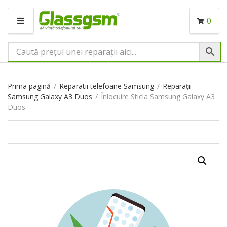
0
M
E
N
I
U
Prima pagină
/
Reparatii telefoane Samsung
/
Reparații
Samsung Galaxy A3 Duos
/
Înlocuire Sticla Samsung Galaxy A3
Duos