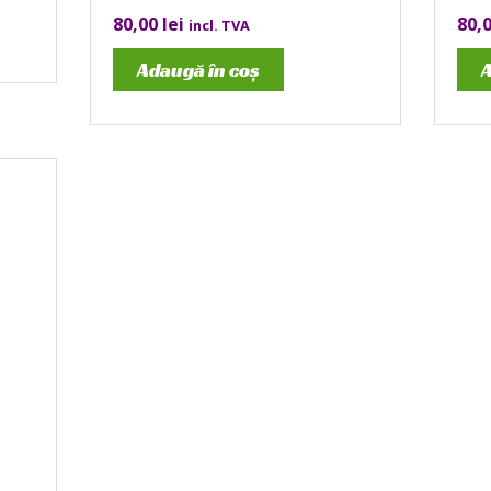
80,00
lei
80,
incl. TVA
Adaugă în coș
A