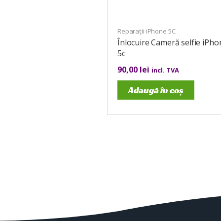
Reparații iPhone 5C
Înlocuire Cameră selfie iPho
5c
90,00
lei
incl. TVA
Adaugă în coș