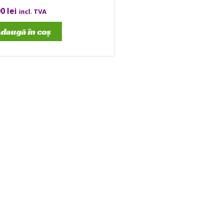
00
lei
incl. TVA
daugă în coș