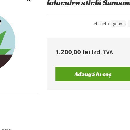
Înlocuire sticlă Samsu
eticheta:
geam
,
1.200,00
lei
incl. TVA
Adaugă în coș