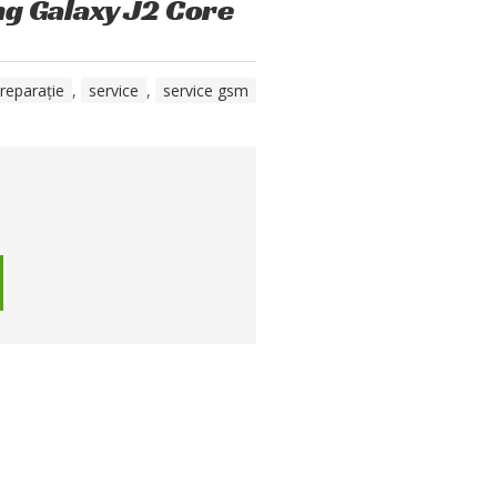
ng Galaxy J2 Core
reparație
,
service
,
service gsm