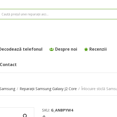
Decodează telefonul
Despre noi
Recenzii
Contact
e Samsung
/
Reparații Samsung Galaxy J2 Core
/
Înlocuire sticlă Sams
SKU:
G_ANBPYW4