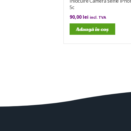
Înlocuire Cameră selfie iPho
5c
90,00
lei
incl. TVA
Adaugă în coș