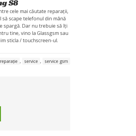
ng S8
tre cele mai căutate reparații,
 să scape telefonul din mână
se spargă. Dar nu trebuie să îți
ntru tine, vino la Glassgsm sau
uim sticla / touchscreen-ul.
reparație
,
service
,
service gsm