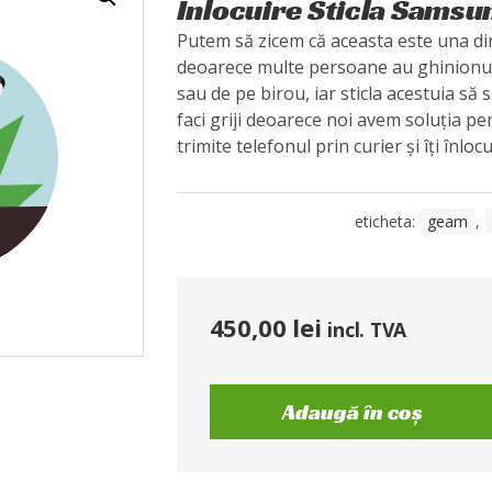
Înlocuire Sticla Samsu
Putem să zicem că aceasta este una din
deoarece multe persoane au ghinionul
sau de pe birou, iar sticla acestuia să 
faci griji deoarece noi avem soluția pe
trimite telefonul prin curier și îți înloc
eticheta:
geam
,
450,00
lei
incl. TVA
Adaugă în coș