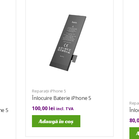
Reparații iPhone 5
Înlocuire Baterie iPhone 5
Repar
100,00
lei
incl. TVA
ne 5
Înlo
80,
Adaugă în coș
A