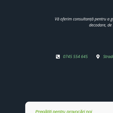
Vă oferim consultanță pentru a g
decodare, de 
0745 554 645
Strad
Pregătiți pentru provocări noi