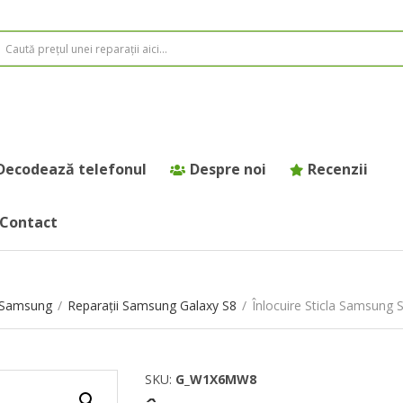
Decodează telefonul
Despre noi
Recenzii
Contact
e Samsung
/
Reparații Samsung Galaxy S8
/
Înlocuire Sticla Samsung 
SKU:
G_W1X6MW8