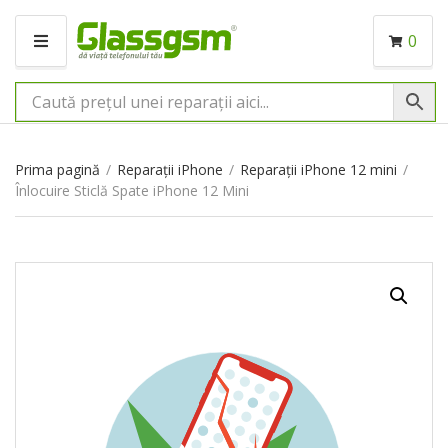
0
M
E
N
I
U
Prima pagină
/
Reparații iPhone
/
Reparații iPhone 12 mini
/
Înlocuire Sticlă Spate iPhone 12 Mini