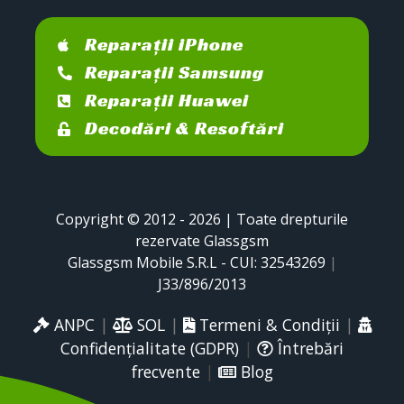
Reparații iPhone
Reparații Samsung
Reparații Huawei
Decodări & Resoftări
Copyright © 2012 - 2026 | Toate drepturile
rezervate Glassgsm
Glassgsm Mobile S.R.L - CUI: 32543269
|
J33/896/2013
ANPC
|
SOL
|
Termeni & Condiții
|
Confidențialitate (GDPR)
|
Întrebări
frecvente
|
Blog