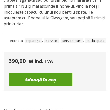
crăpată, zgâriată sau pur și simplu nu mai arată ca în
prima zi? Nu îți mai ascunde iPhone-ul, vino la noi și
înlocuiește capacul cu unul nou pentru spate. Te
așteptăm cu iPhone-ul la Glassgsm, sau poți să îl trimiți
prin curier.
eticheta:
reparație
,
service
,
service gsm
,
sticla spate
390,00
lei
incl. TVA
Adaugă în coș