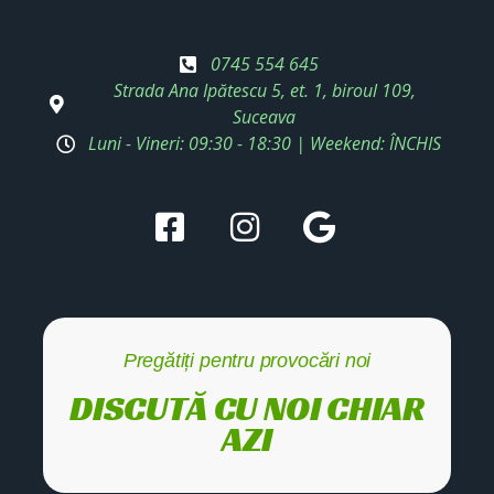
0745 554 645
Strada Ana Ipătescu 5, et. 1, biroul 109,
Suceava
Luni - Vineri: 09:30 - 18:30 | Weekend: ÎNCHIS
Pregătiți pentru provocări noi
DISCUTĂ CU NOI CHIAR
AZI