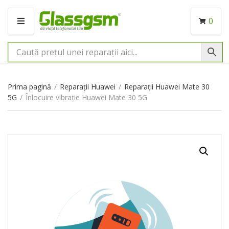
0
M
E
N
I
U
Prima pagină
/
Reparații Huawei
/
Reparații Huawei Mate 30
5G
/
Înlocuire vibrație Huawei Mate 30 5G