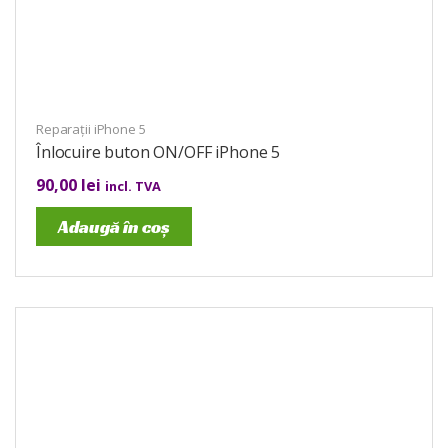
Reparații iPhone 5
Înlocuire buton ON/OFF iPhone 5
90,00
lei
incl. TVA
Adaugă în coș