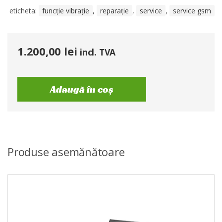
eticheta:
funcție vibrație
,
reparație
,
service
,
service gsm
1.200,00
lei
incl. TVA
Adaugă în coș
Produse asemănătoare