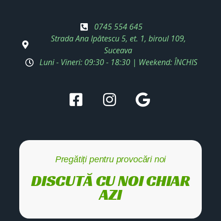
0745 554 645
Strada Ana Ipătescu 5, et. 1, biroul 109,
Suceava
Luni - Vineri: 09:30 - 18:30 | Weekend: ÎNCHIS
Pregătiți pentru provocări noi
DISCUTĂ CU NOI CHIAR
AZI