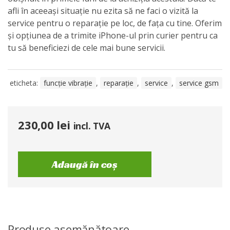
afli în aceeași situație nu ezita să ne faci o vizită la
service pentru o reparație pe loc, de fața cu tine. Oferim
și opțiunea de a trimite iPhone-ul prin curier pentru ca
tu să beneficiezi de cele mai bune servicii.
eticheta:
funcție vibrație
,
reparație
,
service
,
service gsm
230,00
lei
incl. TVA
Adaugă în coș
Produse asemănătoare