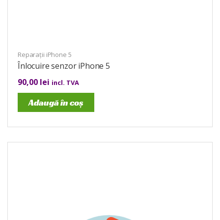
Reparații iPhone 5
Înlocuire senzor iPhone 5
90,00
lei
incl. TVA
Adaugă în coș