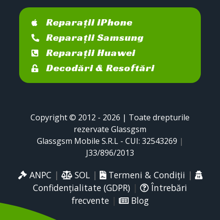
Reparații iPhone
Reparații Samsung
Reparații Huawei
Decodări & Resoftări
Copyright © 2012 - 2026 | Toate drepturile
rezervate Glassgsm
Glassgsm Mobile S.R.L - CUI: 32543269
|
J33/896/2013
ANPC
|
SOL
|
Termeni & Condiții
|
Confidențialitate (GDPR)
|
Întrebări
frecvente
|
Blog