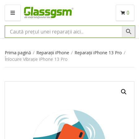
0
M
E
N
I
U
Prima pagină
/
Reparații iPhone
/
Reparații iPhone 13 Pro
/
Înlocuire Vibrație iPhone 13 Pro