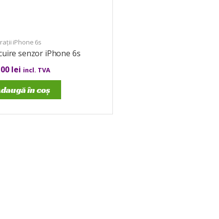
ații iPhone 6s
cuire senzor iPhone 6s
,00
lei
incl. TVA
daugă în coș