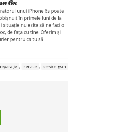
ne 6s
bratorul unui iPhone 6s poate
obișnuit în primele luni de la
i situație nu ezita să ne faci o
oc, de fața cu tine. Oferim și
rier pentru ca tu să
reparație
,
service
,
service gsm