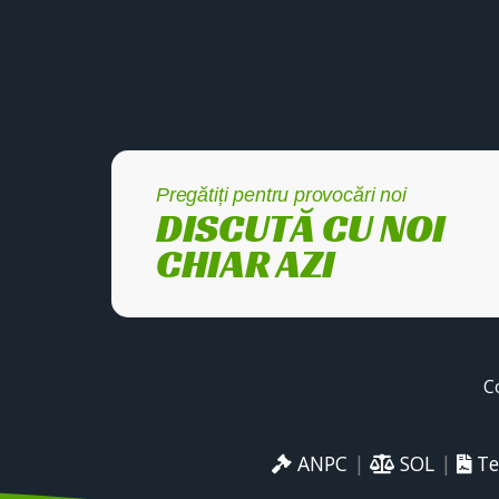
Pregătiți pentru provocări noi
DISCUTĂ CU NOI
CHIAR AZI
C
ANPC
|
SOL
|
Te