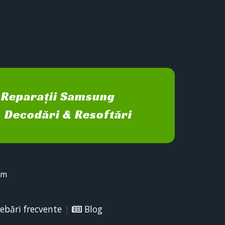
Reparații Samsung
Decodări & Resoftări
sm
ebări frecvente
|
Blog