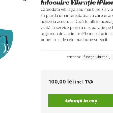
Înlocuire Vibrație iPho
Câteodată vibrația sau mai bine zis vi
să piardă din intensitatea cu care erai 
achiziția acestuia. Dacă te afli în aceeaș
vizită la service pentru o reparație pe l
opțiunea de a trimite iPhone-ul prin cu
beneficiezi de cele mai bune servicii.
eticheta:
funcție vibrație
,
100,00
lei
incl. TVA
Adaugă în coș