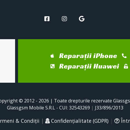
Reparații iPhone
Reparații Huawei
opyright © 2012 - 2026 | Toate drepturile rezervate Glassg
Glassgsm Mobile S.R.L - CUI: 32543269
|
J33/896/2013
rmeni & Condiții
|
Confidențialitate (GDPR)
|
Într