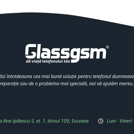
ăsi întotdeauna cea mai bună soluție pentru telefonul dumneavoa
reparație sau de o problema mai specială, noi vă ajutăm mereu
a Ana Ipătescu 5, et. 1, biroul 109, Suceava
Luni - Vineri