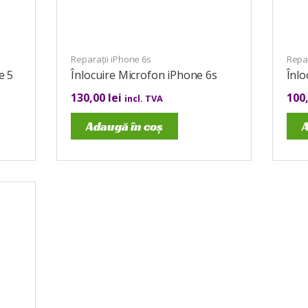
Reparații iPhone 6s
Repar
e 5
Înlocuire Microfon iPhone 6s
Înlo
130,00
lei
100
incl. TVA
Adaugă în coș
A