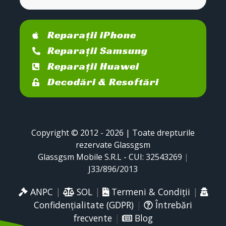
Reparații iPhone
Reparații Samsung
Reparații Huawei
Decodări & Resoftări
Copyright © 2012 - 2026 | Toate drepturile
rezervate Glassgsm
Glassgsm Mobile S.R.L - CUI: 32543269
|
J33/896/2013
ANPC
|
SOL
|
Termeni & Condiții
|
Confidențialitate (GDPR)
|
Întrebări
frecvente
|
Blog