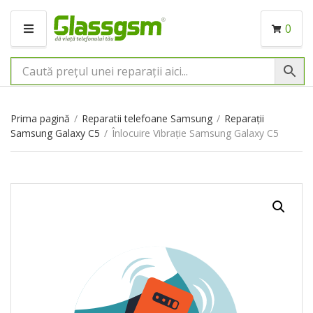
0
M
E
N
I
U
Prima pagină
/
Reparatii telefoane Samsung
/
Reparații
Samsung Galaxy C5
/
Înlocuire Vibrație Samsung Galaxy C5