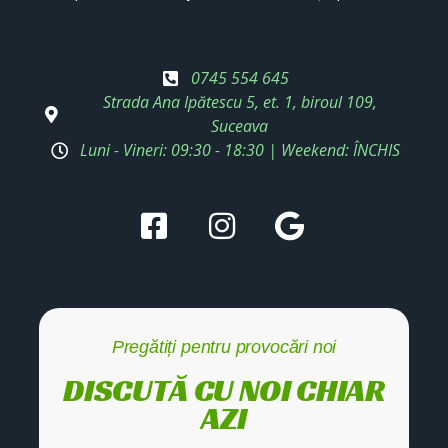
0745 554 645
Strada Ana Ipătescu 5, et. 1, biroul 109,
Suceava
Luni - Vineri: 09:30 - 18:30 | Weekend: ÎNCHIS
Pregătiți pentru provocări noi
DISCUTĂ CU NOI CHIAR
AZI