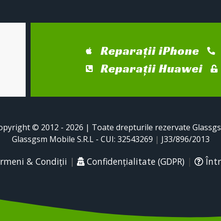
Reparații iPhone
Reparații Huawei
opyright © 2012 - 2026 | Toate drepturile rezervate Glassg
Glassgsm Mobile S.R.L - CUI: 32543269
|
J33/896/2013
rmeni & Condiții
|
Confidențialitate (GDPR)
|
Într