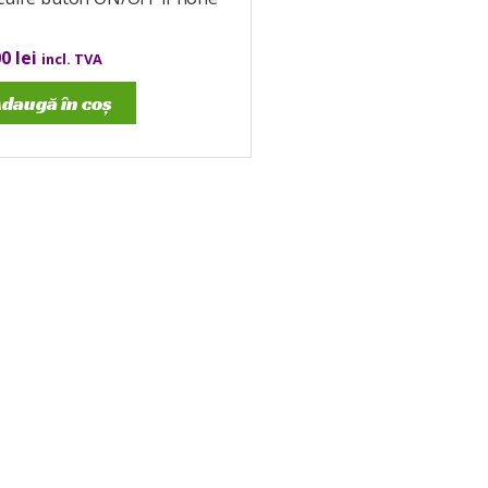
00
lei
incl. TVA
daugă în coș