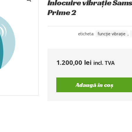
Înlocuire vibrație Sam
Prime 2
eticheta:
funcție vibrație
,
1.200,00
lei
incl. TVA
Adaugă în coș