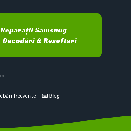
Reparații Samsung
Decodări & Resoftări
sm
ebări frecvente
|
Blog