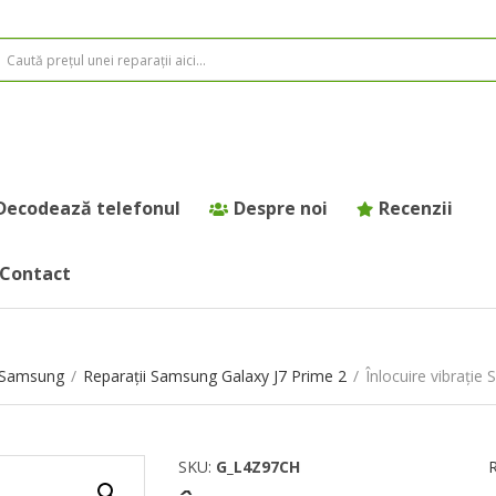
Decodează telefonul
Despre noi
Recenzii
Contact
e Samsung
/
Reparații Samsung Galaxy J7 Prime 2
/
Înlocuire vibrație
SKU:
G_L4Z97CH
R