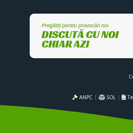
Pregătiți pentru provocări noi
DISCUTĂ CU NOI
CHIAR AZI
C
ANPC
|
SOL
|
Te