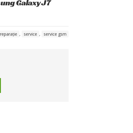
sung Galaxy J7
reparație
,
service
,
service gsm