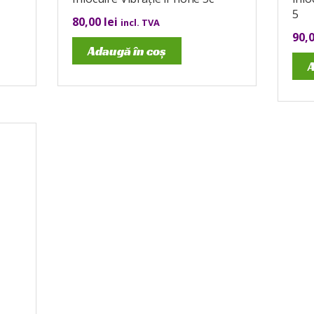
5
80,00
lei
incl. TVA
90,
Adaugă în coș
A