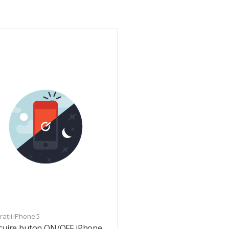
ații iPhone 5
ocuire buton ON/OFF iPhone