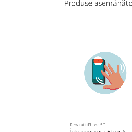
Produse asemănăto
Reparații iPhone 5C
Înlocuire senzor iPhone 5c