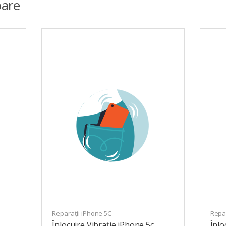
are
Reparații iPhone 5C
Repar
Înlocuire Vibrație iPhone 5c
Înl