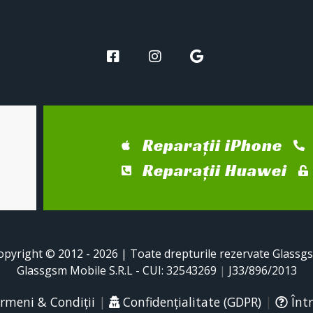
Reparații iPhone
Reparații Huawei
opyright © 2012 - 2026 | Toate drepturile rezervate Glassg
Glassgsm Mobile S.R.L - CUI: 32543269
|
J33/896/2013
rmeni & Condiții
|
Confidențialitate (GDPR)
|
Într