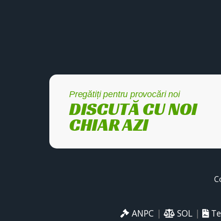
Pregătiți pentru provocări noi
DISCUTĂ CU NOI
CHIAR AZI
C
ANPC
|
SOL
|
Te