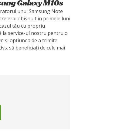
msung Galaxy M10s
ibratorul unui Samsung Note
are erai obișnuit în primele luni
 cazul tău cu propriu
ă la service-ul nostru pentru o
im și opțiunea de a trimite
vs. să beneficiați de cele mai