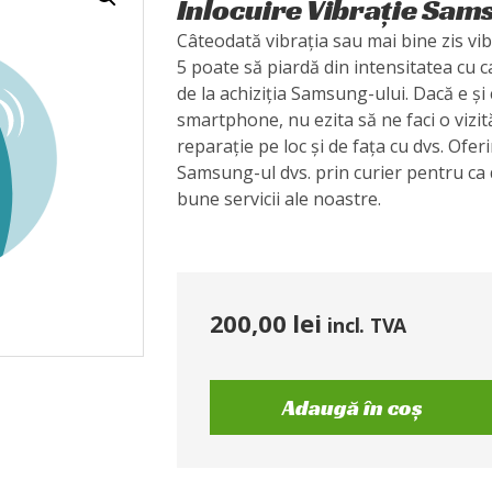
Înlocuire Vibrație Sa
Câteodată vibrația sau mai bine zis v
5 poate să piardă din intensitatea cu c
de la achiziția Samsung-ului. Dacă e și
smartphone, nu ezita să ne faci o vizit
reparație pe loc și de fața cu dvs. Ofer
Samsung-ul dvs. prin curier pentru ca d
bune servicii ale noastre.
200,00
lei
incl. TVA
Adaugă în coș