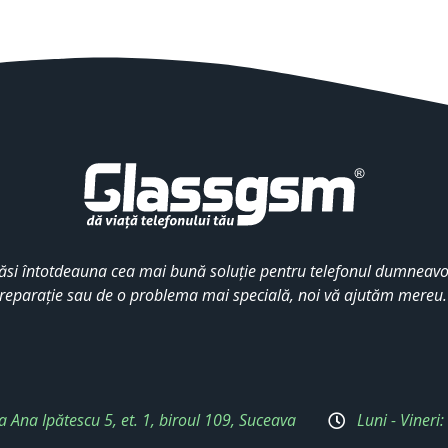
ăsi întotdeauna cea mai bună soluție pentru telefonul dumneavoa
reparație sau de o problema mai specială, noi vă ajutăm mereu
a Ana Ipătescu 5, et. 1, biroul 109, Suceava
Luni - Vineri