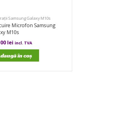
rații Samsung Galaxy M10s
ocuire Microfon Samsung
axy M10s
,00
lei
incl. TVA
daugă în coș