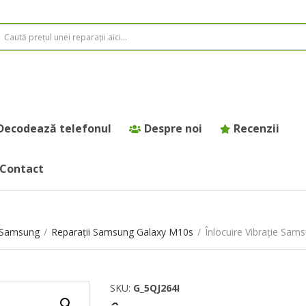
Decodează telefonul
Despre noi
Recenzii
Contact
e Samsung
/
Reparații Samsung Galaxy M10s
/
Înlocuire Vibrație Sa
SKU:
G_5QJ264I