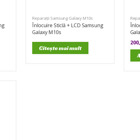
Reparații Samsung Galaxy M10s
Repa
ng
Înlocuire Sticlă + LCD Samsung
Înl
Galaxy M10s
Gal
200
Citește mai mult
A