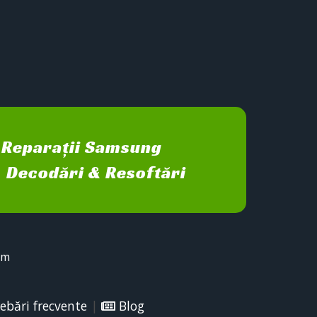
Reparații Samsung
Decodări & Resoftări
sm
ebări frecvente
|
Blog