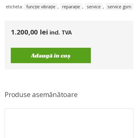
eticheta:
funcție vibrație
,
reparație
,
service
,
service gsm
1.200,00
lei
incl. TVA
Adaugă în coș
Produse asemănătoare