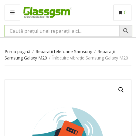
0
M
E
N
I
U
Prima pagină
/
Reparatii telefoane Samsung
/
Reparații
Samsung Galaxy M20
/
Înlocuire vibrație Samsung Galaxy M20