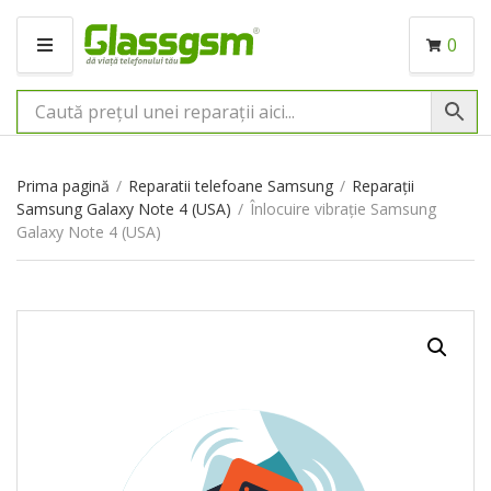
0
M
E
N
I
U
Prima pagină
/
Reparatii telefoane Samsung
/
Reparații
Samsung Galaxy Note 4 (USA)
/
Înlocuire vibrație Samsung
Galaxy Note 4 (USA)