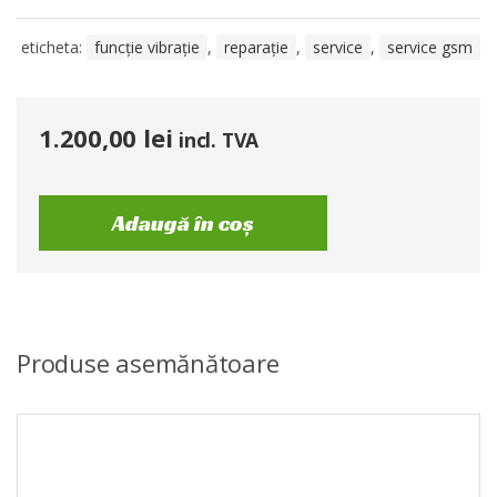
eticheta:
funcție vibrație
,
reparație
,
service
,
service gsm
1.200,00
lei
incl. TVA
Adaugă în coș
Produse asemănătoare