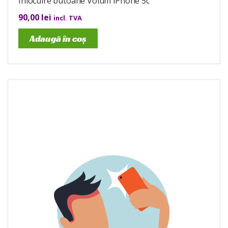
Înlocuire butoane Volum iPhone 5c
90,00
lei
incl. TVA
Adaugă în coș