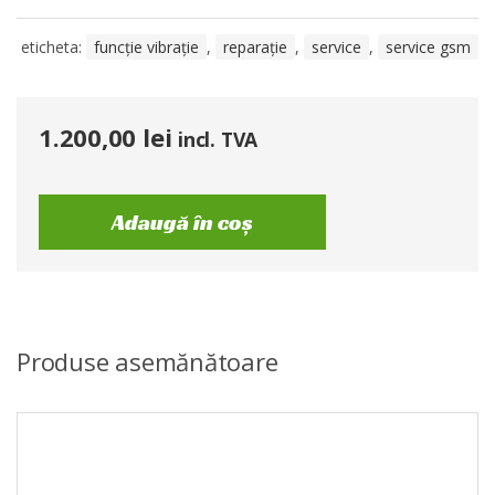
eticheta:
funcție vibrație
,
reparație
,
service
,
service gsm
1.200,00
lei
incl. TVA
Adaugă în coș
Produse asemănătoare