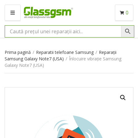
0
M
E
N
I
U
Prima pagină
/
Reparatii telefoane Samsung
/
Reparații
Samsung Galaxy Note7 (USA)
/
Înlocuire vibrație Samsung
Galaxy Note7 (USA)