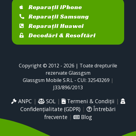
Reparații iPhone
Reparații Samsung
Reparații Huawei
Decodări & Resoftări
Copyright © 2012 - 2026 | Toate drepturile
rezervate Glassgsm
Glassgsm Mobile S.R.L - CUI: 32543269
|
J33/896/2013
ANPC
|
SOL
|
Termeni & Condiții
|
Confidențialitate (GDPR)
|
Întrebări
frecvente
|
Blog