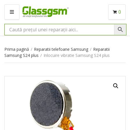
0
M
E
N
I
U
Prima pagină
/
Reparatii telefoane Samsung
/
Reparatii
Samsung S24 plus
/
Inlocuire vibratie Samsung S24 plus