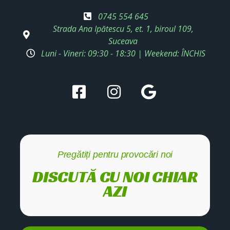
0745 554 645
Strada Ana Ipătescu 5, et. 1, biroul 109,
Suceava
Luni - Vineri: 09:30 - 18:30 | Weekend: ÎNCHIS
Pregătiți pentru provocări noi
DISCUTĂ CU NOI CHIAR
AZI