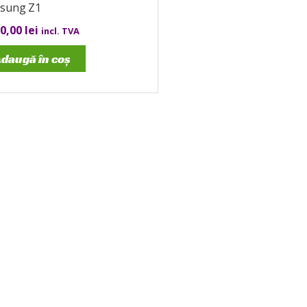
sung Z1
00,00
lei
incl. TVA
daugă în coș