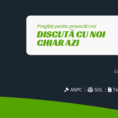
Pregătiți pentru provocări noi
DISCUTĂ CU NOI
CHIAR AZI
C
ANPC
|
SOL
|
Te