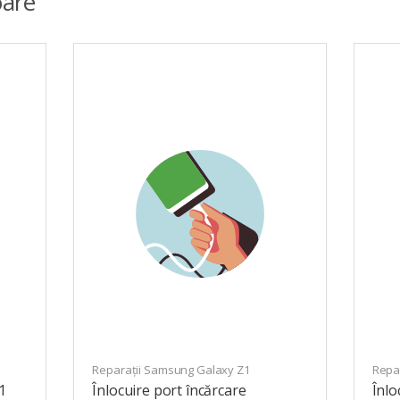
are
Reparații Samsung Galaxy Z1
Repa
1
Înlocuire port încărcare
Înlo