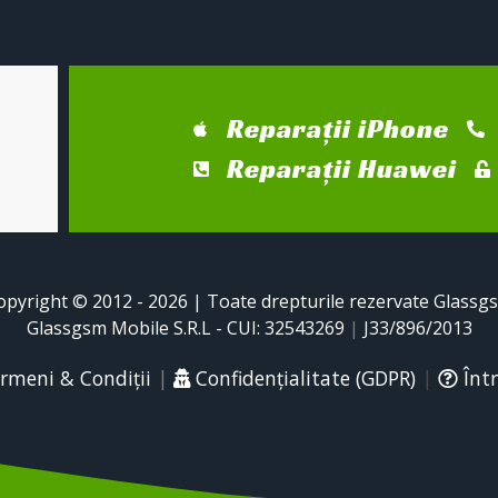
Reparații iPhone
Reparații Huawei
opyright © 2012 - 2026 | Toate drepturile rezervate Glassg
Glassgsm Mobile S.R.L - CUI: 32543269
|
J33/896/2013
rmeni & Condiții
|
Confidențialitate (GDPR)
|
Într