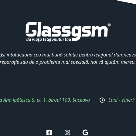
ăsi întotdeauna cea mai bună soluție pentru telefonul dumneavoa
reparație sau de o problema mai specială, noi vă ajutăm mereu
a Ana Ipătescu 5, et. 1, biroul 109, Suceava
Luni - Vineri