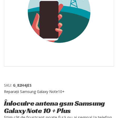
SKU:
G_82H4JES
Reparații Samsung Galaxy Note10+
Înlocuire antena gsm Samsung
Galaxy Note 10 + Plus
Știm cât de frustrant poate fi să nu ai semnal la telefon