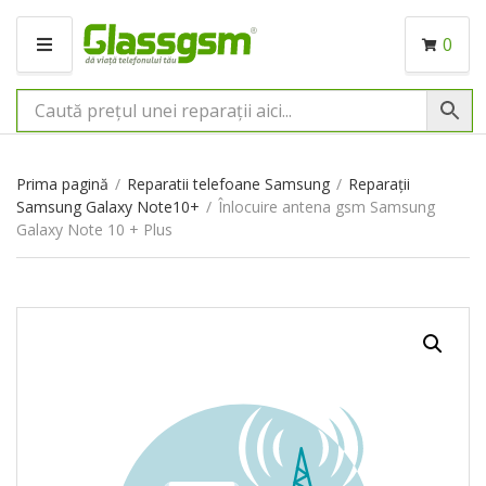
0
M
E
N
I
U
Prima pagină
/
Reparatii telefoane Samsung
/
Reparații
Samsung Galaxy Note10+
/
Înlocuire antena gsm Samsung
Galaxy Note 10 + Plus