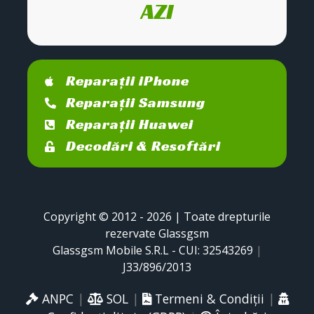
AZI
Reparații iPhone
Reparații Samsung
Reparații Huawei
Decodări & Resoftări
Copyright © 2012 - 2026 | Toate drepturile
rezervate Glassgsm
Glassgsm Mobile S.R.L - CUI: 32543269
|
J33/896/2013
ANPC
|
SOL
|
Termeni & Condiții
|