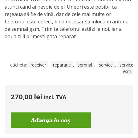
atunci când ai nevoie de el. Uneori este posibil ca
rețeaua să fie de vină, dar de cele mai multe ori
telefonul este defect, fiind necesar să înlocuim antena
de semnal gsm. Trimite telefonul astăzi la noi, iar a
doua zi îl primești gata reparat.
eticheta:
receiver
,
reparație
,
semnal
,
service
,
service
gsm
270,00
lei
incl. TVA
Adaugă în coș