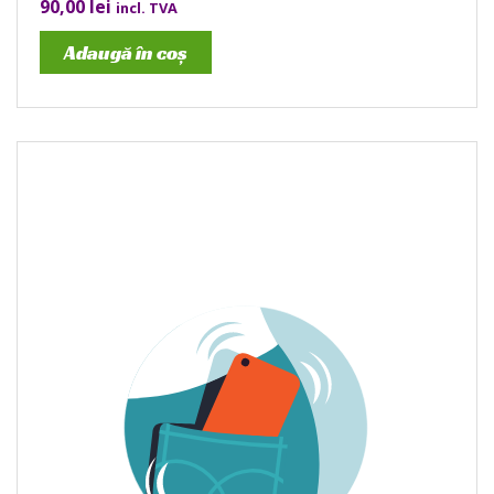
90,00
lei
incl. TVA
Adaugă în coș