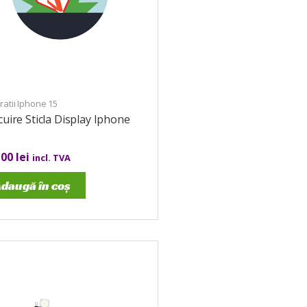
atii Iphone 15
cuire Sticla Display Iphone
,00
lei
incl. TVA
daugă în coș