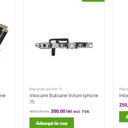
Reparatii Iphone 15
Repar
one
Inlocuire Butoane Volum Iphone
Inlo
15
250
300,00
lei
400,00
lei
incl. TVA
A
Adaugă în coș