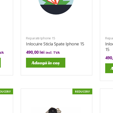
Reparatii Iphone 15
Repar
Inlocuire Sticla Spate Iphone 15
Inlo
15
490,00
lei
TVA
incl. TVA
490
Adaugă în coș
A
DUCERI!
REDUCERI!