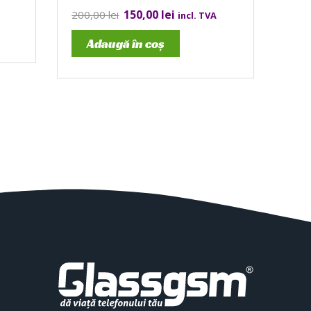
150,00
lei
200,00
lei
incl. TVA
Adaugă în coș