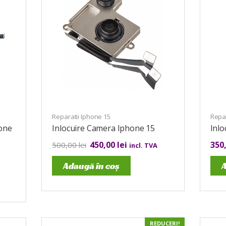
Reparatii Iphone 15
Repar
one
Inlocuire Camera Iphone 15
Inlo
450,00
lei
350
500,00
lei
incl. TVA
Adaugă în coș
A
REDUCERI!