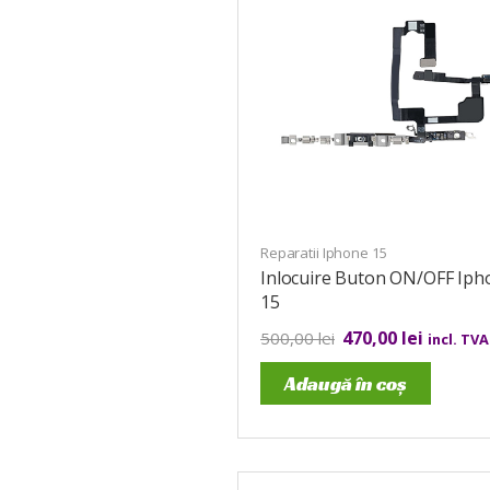
Reparatii Iphone 15
Inlocuire Buton ON/OFF Iph
15
470,00
lei
500,00
lei
incl. TVA
Adaugă în coș