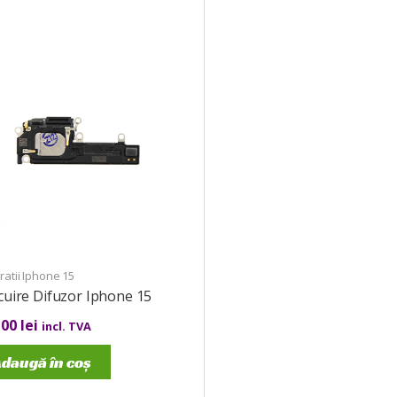
atii Iphone 15
cuire Difuzor Iphone 15
,00
lei
incl. TVA
daugă în coș