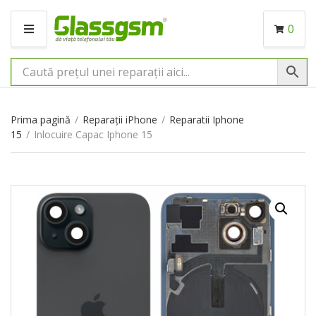
0
M
E
N
I
U
Prima pagină
/
Reparații iPhone
/
Reparatii Iphone
15
/
Inlocuire Capac Iphone 15