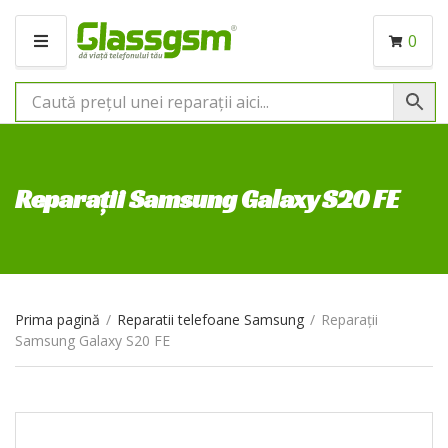
0
M
E
N
I
U
Reparații Samsung Galaxy S20 FE
Prima pagină
/
Reparatii telefoane Samsung
/
Reparații
Samsung Galaxy S20 FE