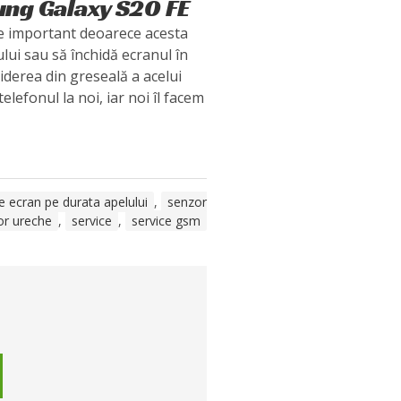
ung Galaxy S20 FE
e important deoarece acesta
ului sau să închidă ecranul în
iderea din greseală a acelui
 telefonul la noi, iar noi îl facem
e ecran pe durata apelului
,
senzor
or ureche
,
service
,
service gsm