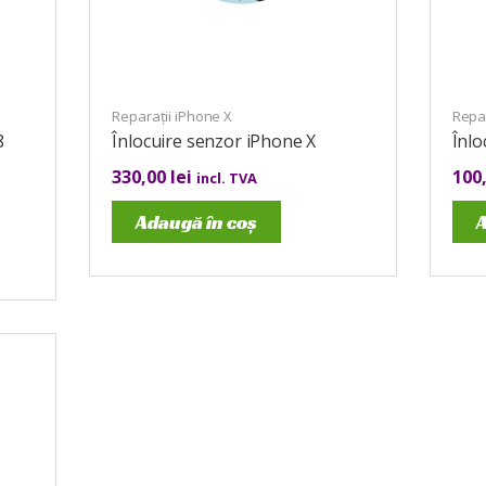
Reparații iPhone X
Repar
8
Înlocuire senzor iPhone X
Înlo
330,00
lei
100
incl. TVA
Adaugă în coș
A