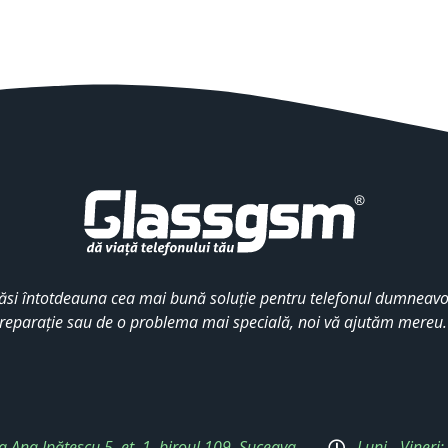
ăsi întotdeauna cea mai bună soluție pentru telefonul dumneavoa
reparație sau de o problema mai specială, noi vă ajutăm mereu
a Ana Ipătescu 5, et. 1, biroul 109, Suceava
Luni - Vineri