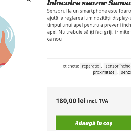
Înlocuire senzor Sams
Senzorul la un smartphone este foart
ajută la reglarea luminozității display-
timpul unui apel pentru a preveni înch
apel. Nu trebuie să îți faci griji, trimite
ca nou.
eticheta:
reparație
,
senzor închid
proximitate
,
senz
180,00
lei
incl. TVA
Adaugă în coș