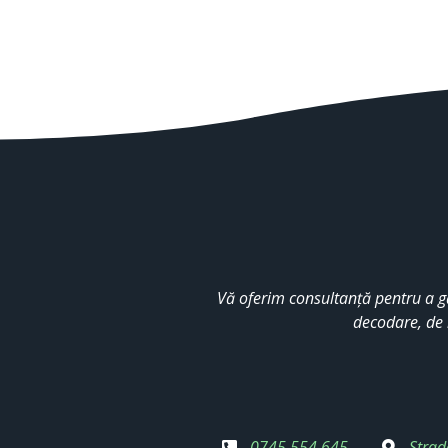
Vă oferim consultanță pentru a g
decodare, de 
0745 554 645
Strad