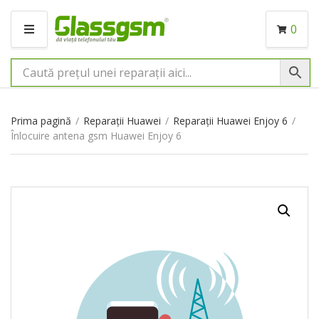
0
M
E
N
I
U
Prima pagină
/
Reparații Huawei
/
Reparații Huawei Enjoy 6
/
Înlocuire antena gsm Huawei Enjoy 6