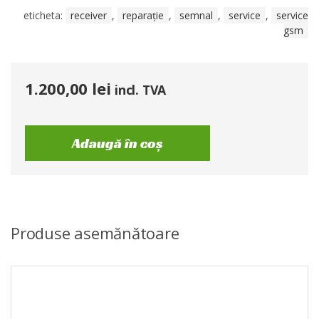
eticheta:
receiver
,
reparație
,
semnal
,
service
,
service
gsm
1.200,00
lei
incl. TVA
Adaugă în coș
Produse asemănătoare