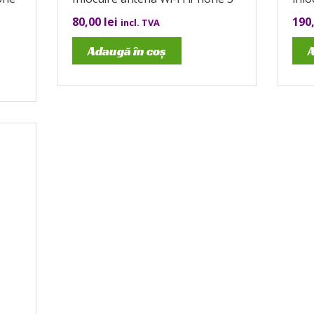
80,00
lei
190
incl. TVA
Adaugă în coș
A