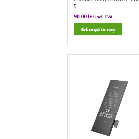
5
90,00
lei
incl. TVA
Adaugă în coș