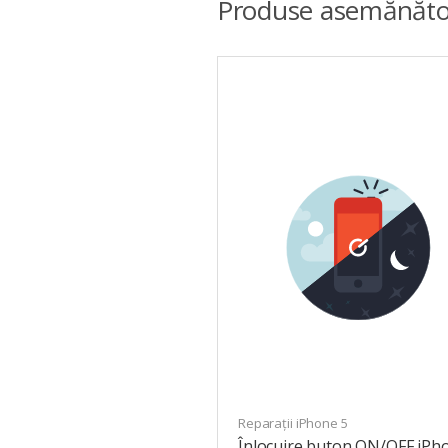
Produse asemănăto
Reparații iPhone 5
Înlocuire buton ON/OFF iPh