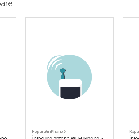
are
Reparații iPhone 5
Repar
one
Înlocuire antena Wi-Fi iPhone 5
Înlo