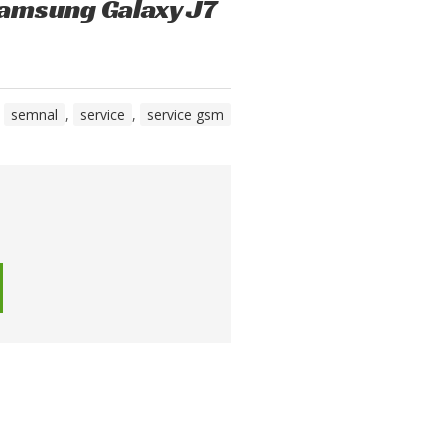
Samsung Galaxy J7
,
semnal
,
service
,
service gsm