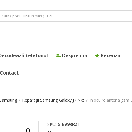
Decodează telefonul
Despre noi
Recenzii
Contact
e Samsung
/
Reparații Samsung Galaxy J7 Nxt
/
Înlocuire antena gsm 
SKU:
G_EV9RRZT