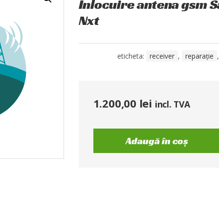
Înlocuire antena gsm 
Nxt
eticheta:
receiver
,
reparație
1.200,00
lei
incl. TVA
Adaugă în coș