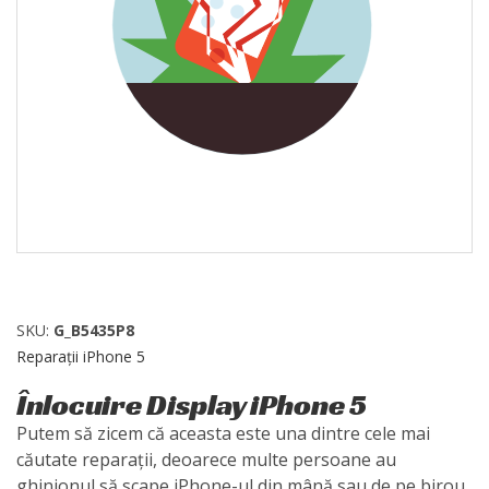
SKU:
G_B5435P8
Reparații iPhone 5
Înlocuire Display iPhone 5
Putem să zicem că aceasta este una dintre cele mai
căutate reparații, deoarece multe persoane au
ghinionul să scape iPhone-ul din mână sau de pe birou,