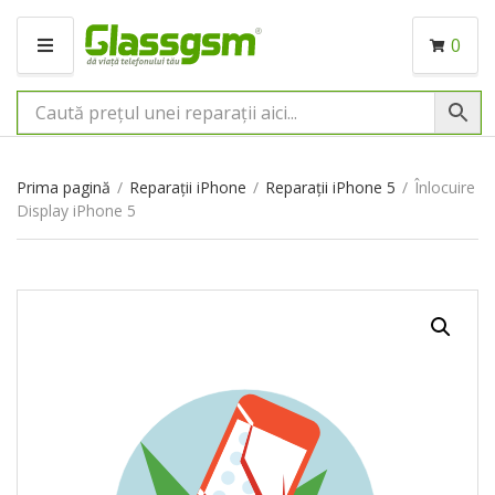
0
M
E
N
I
U
Prima pagină
/
Reparații iPhone
/
Reparații iPhone 5
/
Înlocuire
Display iPhone 5