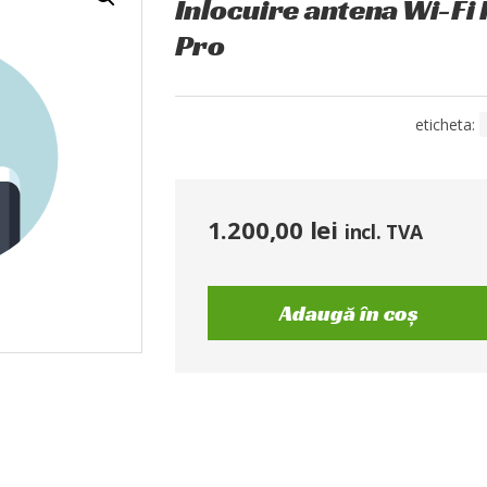
Înlocuire antena Wi-F
Pro
eticheta:
1.200,00
lei
incl. TVA
Adaugă în coș