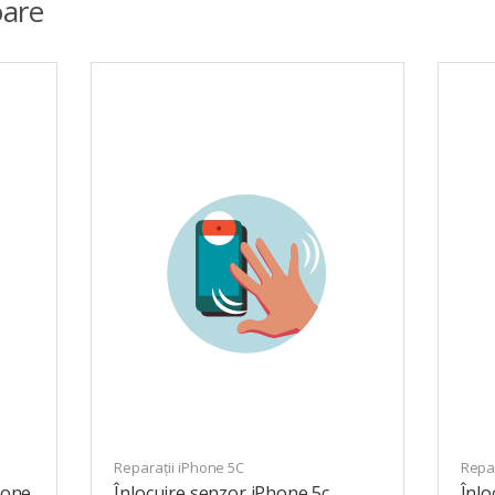
are
Reparații iPhone 5C
Repar
hone
Înlocuire senzor iPhone 5c
Înlo