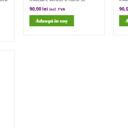
90,00
lei
90,
incl. TVA
Adaugă în coș
A