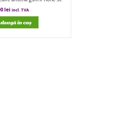
00
lei
incl. TVA
daugă în coș