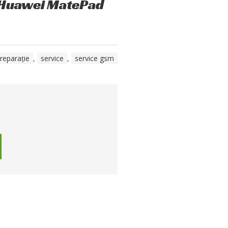
i Huawei MatePad
reparație
,
service
,
service gsm