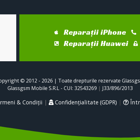
Reparații iPhone
Reparații Huawei
opyright © 2012 - 2026 | Toate drepturile rezervate Glassg
Glassgsm Mobile S.R.L - CUI: 32543269
|
J33/896/2013
rmeni & Condiții
|
Confidențialitate (GDPR)
|
Într