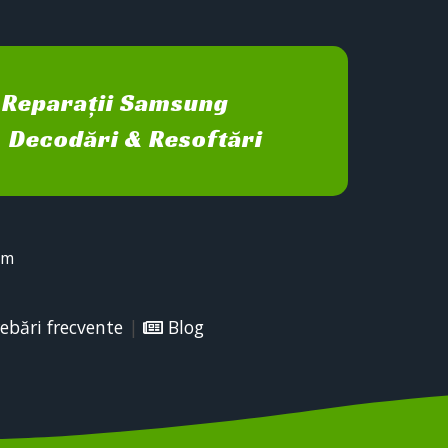
Reparații Samsung
Decodări & Resoftări
sm
ebări frecvente
|
Blog