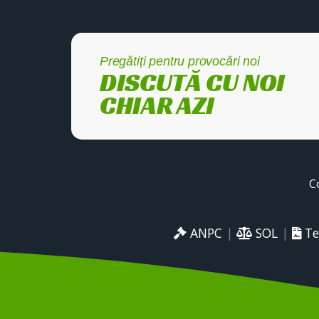
Pregătiți pentru provocări noi
DISCUTĂ CU NOI
CHIAR AZI
C
ANPC
|
SOL
|
Te