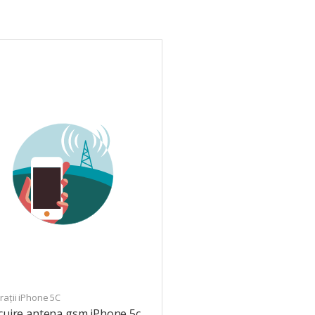
ații iPhone 5C
cuire antena gsm iPhone 5c