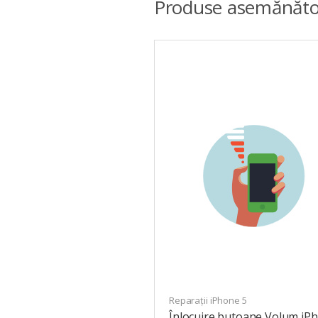
Produse asemănăto
Reparații iPhone 5
Înlocuire butoane Volum iP