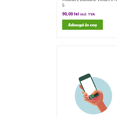
5
90,00
lei
incl. TVA
Adaugă în coș