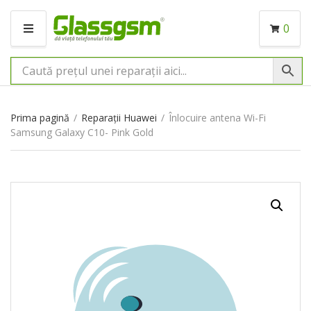
0
M
E
N
I
U
Prima pagină
/
Reparații Huawei
/
Înlocuire antena Wi-Fi
Samsung Galaxy C10- Pink Gold