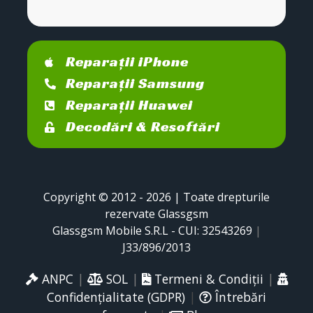
Reparații iPhone
Reparații Samsung
Reparații Huawei
Decodări & Resoftări
Copyright © 2012 - 2026 | Toate drepturile
rezervate Glassgsm
Glassgsm Mobile S.R.L - CUI: 32543269
|
J33/896/2013
ANPC
|
SOL
|
Termeni & Condiții
|
Confidențialitate (GDPR)
|
Întrebări